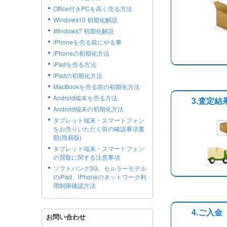
Office付きPCを高く売る方法
Windows10 初期化解説
Windows7 初期化解説
iPhoneを売る前にやる事
iPhoneの初期化方法
iPadを売る方法
iPadの初期化方法
MacBookを売る前の初期化方法
Android端末を売る方法
3.査定
Android端末の初期化方法
タブレット端末・スマートフォン
をお売りいただく前の確認事項書
類(簡易版)
タブレット端末・スマートフォン
の買取に関する注意事項
ソフトバンク3G、セルラーモデル
のiPad、iPhoneのネットワーク利
用制限確認方法
4.ご入金
お問い合わせ