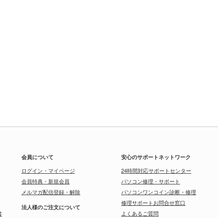
会員について
安心のサポートネットワーク
ログイン・マイページ
24時間対応サポートセンター
会員特典・新規会員
パソコン修理・サポート
メルマガ配信登録・解除
パソコンワンコイン診断・修理
修理サポートお問合せ窓口
法人様のご注文について
書
よくあるご質問