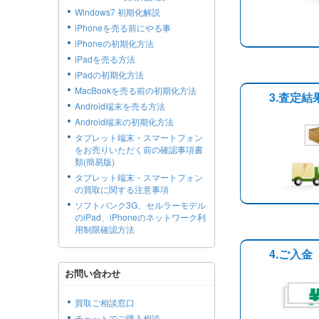
Windows7 初期化解説
iPhoneを売る前にやる事
iPhoneの初期化方法
iPadを売る方法
iPadの初期化方法
MacBookを売る前の初期化方法
3.査定
Android端末を売る方法
Android端末の初期化方法
タブレット端末・スマートフォン
をお売りいただく前の確認事項書
類(簡易版)
タブレット端末・スマートフォン
の買取に関する注意事項
ソフトバンク3G、セルラーモデル
のiPad、iPhoneのネットワーク利
用制限確認方法
4.ご入金
お問い合わせ
買取ご相談窓口
チャットでご購入相談