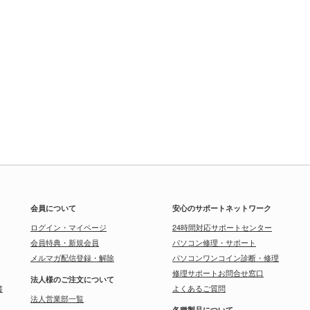
会員について
安心のサポートネットワーク
ログイン・マイページ
24時間対応サポートセンター
会員特典・新規会員
パソコン修理・サポート
メルマガ配信登録・解除
パソコンワンコイン診断・修理
修理サポートお問合せ窓口
法人様のご注文について
書
よくあるご質問
法人営業部一覧
各種製品について