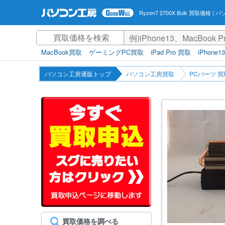
Ryzen7 2700X Bulk 買取価格
| 
MacBook買取
ゲーミングPC買取
iPad Pro 買取
iPhone1
パソコン工房通販トップ
パソコン工房買取
PCパーツ 買
買取価格を調べる