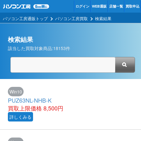
ログイン
WEB通販
店舗一覧
買取申込
パソコン工房通販トップ
パソコン工房買取
検索結果
検索結果
該当した買取対象商品:
18153
件
Win10
PUZ63NL-NHB-K
買取上限価格
8,500円
詳しくみる