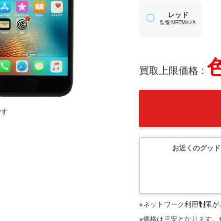
レッド
型番:MRTM2J/A
買取上限価格 :
です
お近くのグッド
※ネットワーク利用制限が
※価格は目安となります