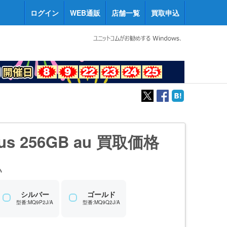
ログイン
WEB通販
店舗一覧
買取申込
Plus 256GB au 買取価格
い
シルバー
ゴールド
型番:MQ9P2J/A
型番:MQ9Q2J/A