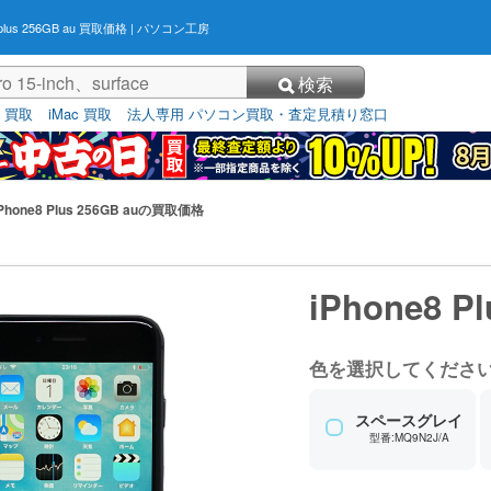
8plus 256GB au 買取価格
| パソコン工房
検索
3 買取
iMac 買取
法人専用 パソコン買取・査定見積り窓口
iPhone8 Plus 256GB auの買取価格
iPhone8 
色を選択してくださ
スペースグレイ
型番:MQ9N2J/A