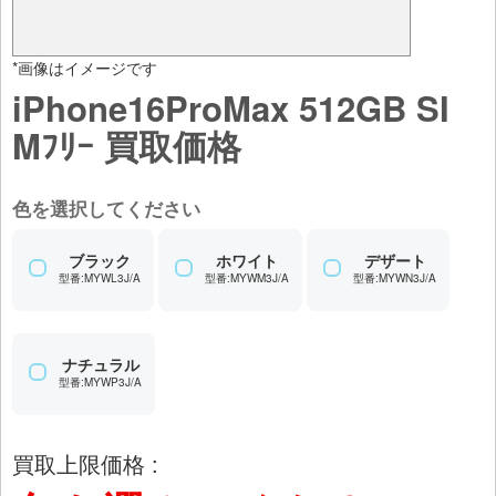
*画像はイメージです
iPhone16ProMax 512GB SI
Mﾌﾘｰ 買取価格
色を選択してください
ブラック
ホワイト
デザート
型番:MYWL3J/A
型番:MYWM3J/A
型番:MYWN3J/A
ナチュラル
型番:MYWP3J/A
買取上限価格 :