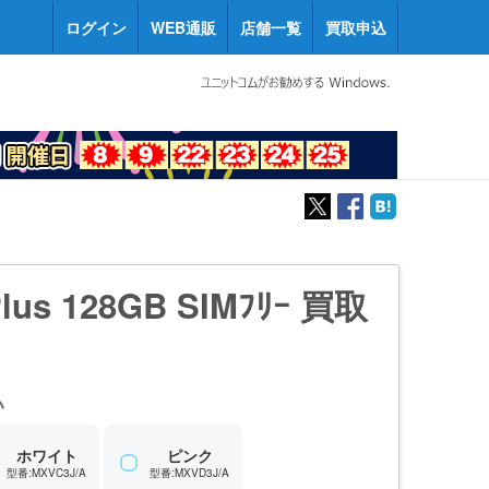
ログイン
WEB通販
店舗一覧
買取申込
Plus 128GB SIMﾌﾘｰ 買取
い
ホワイト
ピンク
型番:MXVC3J/A
型番:MXVD3J/A