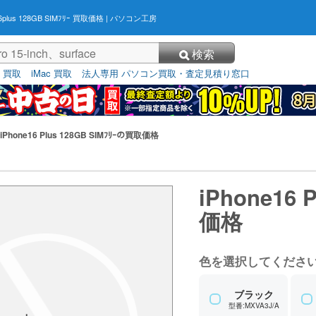
16plus 128GB SIMﾌﾘｰ 買取価格
| パソコン工房
検索
3 買取
iMac 買取
法人専用 パソコン買取・査定見積り窓口
iPhone16 Plus 128GB SIMﾌﾘｰの買取価格
iPhone16 
価格
色を選択してくださ
ブラック
型番:MXVA3J/A