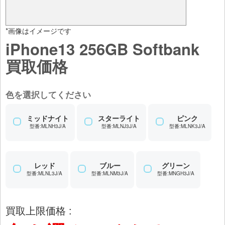
*画像はイメージです
iPhone13 256GB Softbank
買取価格
色を選択してください
ミッドナイト
スターライト
ピンク
型番:MLNH3J/A
型番:MLNJ3J/A
型番:MLNK3J/A
レッド
ブルー
グリーン
型番:MLNL3J/A
型番:MLNM3J/A
型番:MNGH3J/A
買取上限価格 :