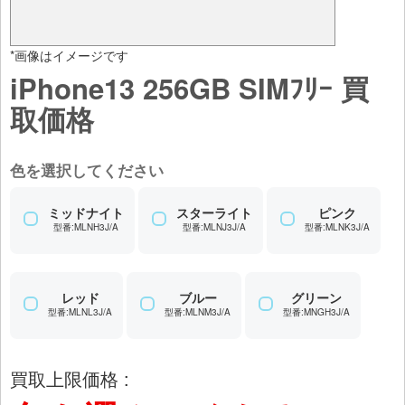
*画像はイメージです
iPhone13 256GB SIMﾌﾘｰ 買
取価格
色を選択してください
ミッドナイト
スターライト
ピンク
型番:MLNH3J/A
型番:MLNJ3J/A
型番:MLNK3J/A
レッド
ブルー
グリーン
型番:MLNL3J/A
型番:MLNM3J/A
型番:MNGH3J/A
買取上限価格 :