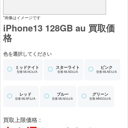
*画像はイメージです
iPhone13 128GB au 買取価
格
色を選択してください
ミッドナイト
スターライト
ピンク
型番:MLNC3J/A
型番:MLND3J/A
型番:MLNE3J/A
レッド
ブルー
グリーン
型番:MLNF3J/A
型番:MLNG3J/A
型番:MNGG3J/A
買取上限価格 :