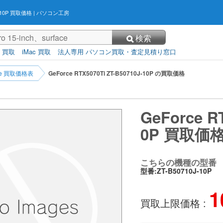
0J-10P 買取価格
| パソコン工房
検索
3 買取
iMac 買取
法人専用 パソコン買取・査定見積り窓口
rce 買取価格表
GeForce RTX5070Ti ZT-B50710J-10P の買取価格
GeForce R
0P 買取価
こちらの機種の型番
型番:ZT-B50710J-10P
1
買取上限価格 :