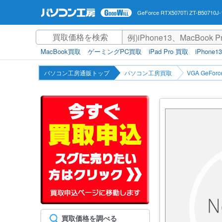
GeForce RTX5070Ti ZT-B5071
MacBook買取
ゲーミングPC買取
iPad Pro 買取
iPhone1
パソコン工房通販トップ
パソコン工房買取
VGA GeFo
買取価格を調べる