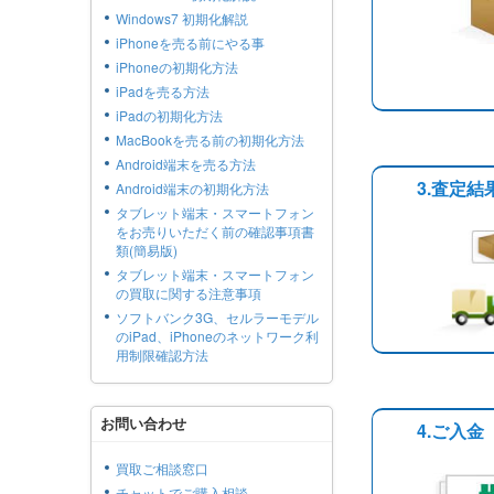
Windows7 初期化解説
iPhoneを売る前にやる事
iPhoneの初期化方法
iPadを売る方法
iPadの初期化方法
MacBookを売る前の初期化方法
Android端末を売る方法
3.査定
Android端末の初期化方法
タブレット端末・スマートフォン
をお売りいただく前の確認事項書
類(簡易版)
タブレット端末・スマートフォン
の買取に関する注意事項
ソフトバンク3G、セルラーモデル
のiPad、iPhoneのネットワーク利
用制限確認方法
お問い合わせ
4.ご入金
買取ご相談窓口
チャットでご購入相談