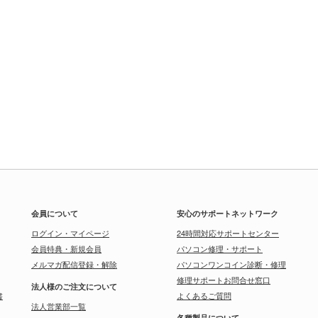
会員について
安心のサポートネットワーク
ログイン・マイページ
24時間対応サポートセンター
会員特典・新規会員
パソコン修理・サポート
メルマガ配信登録・解除
パソコンワンコイン診断・修理
修理サポートお問合せ窓口
法人様のご注文について
書
よくあるご質問
法人営業部一覧
各種製品について