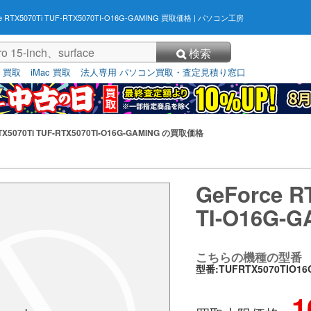
e RTX5070Ti TUF-RTX5070TI-O16G-GAMING 買取価格
| パソコン工房
検索
3 買取
iMac 買取
法人専用 パソコン買取・査定見積り窓口
RTX5070Ti TUF-RTX5070TI-O16G-GAMING の買取価格
GeForce R
TI-O16G-
こちらの機種の型番
型番:TUFRTX5070TIO16
1