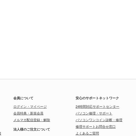
会員について
安心のサポートネットワーク
ログイン・マイページ
24時間対応サポートセンター
会員特典・新規会員
パソコン修理・サポート
メルマガ配信登録・解除
パソコンワンコイン診断・修理
修理サポートお問合せ窓口
法人様のご注文について
書
よくあるご質問