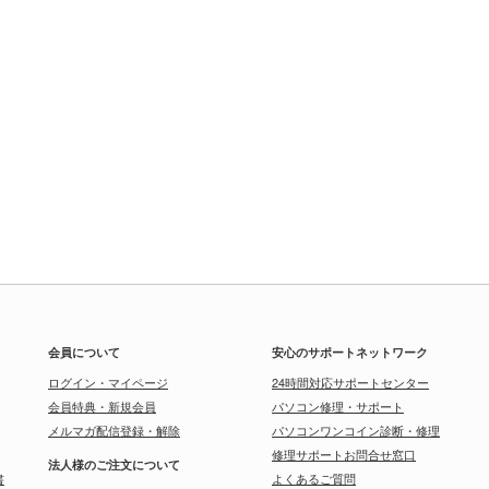
会員について
安心のサポートネットワーク
ログイン・マイページ
24時間対応サポートセンター
会員特典・新規会員
パソコン修理・サポート
メルマガ配信登録・解除
パソコンワンコイン診断・修理
修理サポートお問合せ窓口
法人様のご注文について
書
よくあるご質問