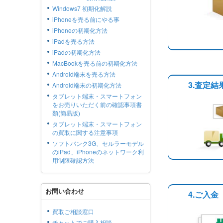
Windows7 初期化解説
iPhoneを売る前にやる事
iPhoneの初期化方法
iPadを売る方法
iPadの初期化方法
MacBookを売る前の初期化方法
Android端末を売る方法
3.査定
Android端末の初期化方法
タブレット端末・スマートフォン
をお売りいただく前の確認事項書
類(簡易版)
タブレット端末・スマートフォン
の買取に関する注意事項
ソフトバンク3G、セルラーモデル
のiPad、iPhoneのネットワーク利
用制限確認方法
お問い合わせ
4.ご入金
買取ご相談窓口
チャットでご購入相談