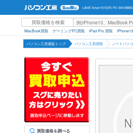
LAVIE Smart N15(R) PC-SN18
MacBook買取
ゲーミングPC買取
iPad Pro 買取
iPhone1
パソコン工房通販トップ
パソコン工房買取
ノートパソコ
買取価格を調べる