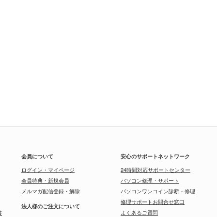
会員について
安心のサポートネットワーク
ログイン・マイページ
24時間対応サポートセンター
会員特典・新規会員
パソコン修理・サポート
メルマガ配信登録・解除
パソコンワンコイン診断・修理
修理サポートお問合せ窓口
法人様のご注文について
書
よくあるご質問