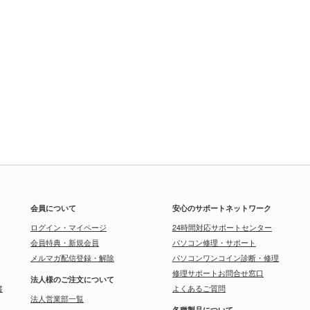
会員について
安心のサポートネットワーク
ログイン・マイページ
24時間対応サポートセンター
会員特典・新規会員
パソコン修理・サポート
メルマガ配信登録・解除
パソコンワンコイン診断・修理
修理サポートお問合せ窓口
法人様のご注文について
書
よくあるご質問
法人営業部一覧
各種製品について