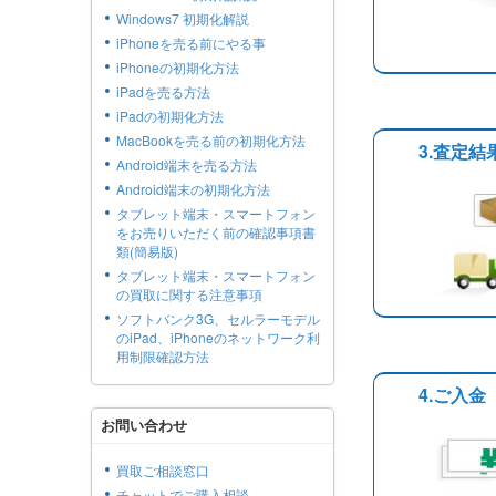
Windows7 初期化解説
iPhoneを売る前にやる事
iPhoneの初期化方法
iPadを売る方法
iPadの初期化方法
MacBookを売る前の初期化方法
3.査定
Android端末を売る方法
Android端末の初期化方法
タブレット端末・スマートフォン
をお売りいただく前の確認事項書
類(簡易版)
タブレット端末・スマートフォン
の買取に関する注意事項
ソフトバンク3G、セルラーモデル
のiPad、iPhoneのネットワーク利
用制限確認方法
4.ご入金
お問い合わせ
買取ご相談窓口
チャットでご購入相談