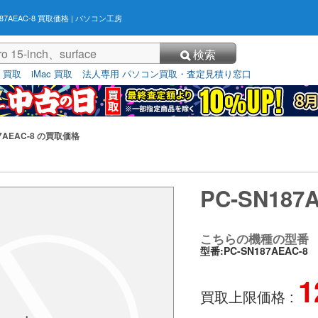
187AEAC-8 買取価格
| パソコン工房
検索
3 買取
iMac 買取
法人専用 パソコン買取・査定見積り窓口
87AEAC-8 の買取価格
PC-SN187
こちらの機種の型番
型番:PC-SN187AEAC-8
1
買取上限価格 :