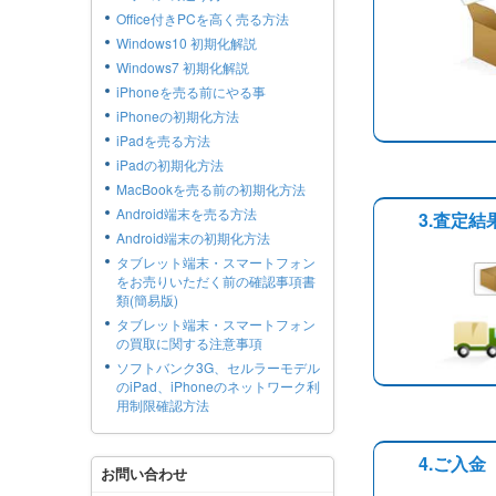
Office付きPCを高く売る方法
Windows10 初期化解説
Windows7 初期化解説
iPhoneを売る前にやる事
iPhoneの初期化方法
iPadを売る方法
iPadの初期化方法
MacBookを売る前の初期化方法
Android端末を売る方法
3.査定
Android端末の初期化方法
タブレット端末・スマートフォン
をお売りいただく前の確認事項書
類(簡易版)
タブレット端末・スマートフォン
の買取に関する注意事項
ソフトバンク3G、セルラーモデル
のiPad、iPhoneのネットワーク利
用制限確認方法
4.ご入金
お問い合わせ