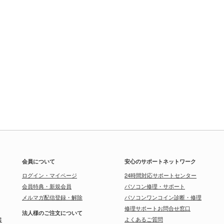
会員について
安心のサポートネットワーク
ログイン・マイページ
24時間対応サポートセンター
会員特典・新規会員
パソコン修理・サポート
メルマガ配信登録・解除
パソコンワンコイン診断・修理
修理サポートお問合せ窓口
法人様のご注文について
書
よくあるご質問