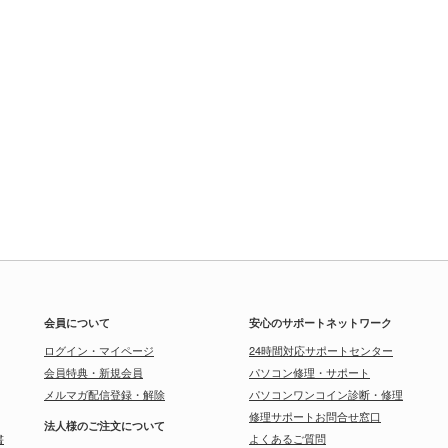
会員について
安心のサポートネットワーク
ログイン・マイページ
24時間対応サポートセンター
会員特典・新規会員
パソコン修理・サポート
メルマガ配信登録・解除
パソコンワンコイン診断・修理
修理サポートお問合せ窓口
法人様のご注文について
書
よくあるご質問