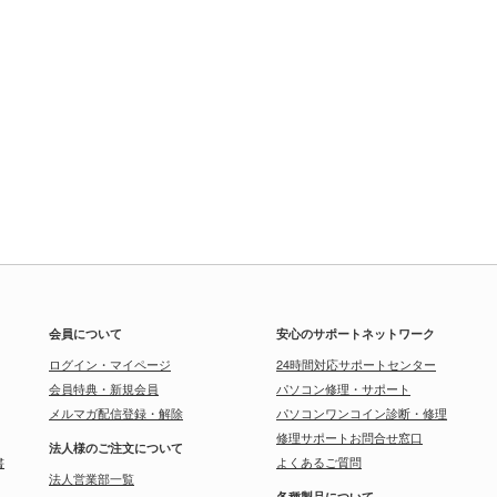
会員について
安心のサポートネットワーク
ログイン・マイページ
24時間対応サポートセンター
会員特典・新規会員
パソコン修理・サポート
メルマガ配信登録・解除
パソコンワンコイン診断・修理
修理サポートお問合せ窓口
法人様のご注文について
書
よくあるご質問
法人営業部一覧
各種製品について