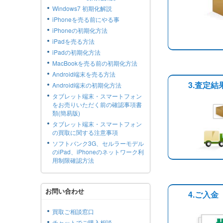
Windows7 初期化解説
iPhoneを売る前にやる事
iPhoneの初期化方法
iPadを売る方法
iPadの初期化方法
MacBookを売る前の初期化方法
Android端末を売る方法
3.査定
Android端末の初期化方法
タブレット端末・スマートフォン
をお売りいただく前の確認事項書
類(簡易版)
タブレット端末・スマートフォン
の買取に関する注意事項
ソフトバンク3G、セルラーモデル
のiPad、iPhoneのネットワーク利
用制限確認方法
お問い合わせ
4.ご入金
買取ご相談窓口
チャットでご購入相談