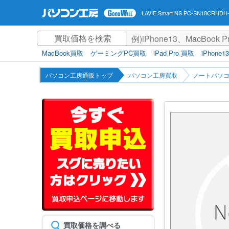
LAVIE Smart NS PC-SN18CRH
MacBook買取
ゲーミングPC買取
iPad Pro 買取
iPhone1
パソコン工房通販トップ
パソコン工房買取
ノートパソコ
買取価格を調べる