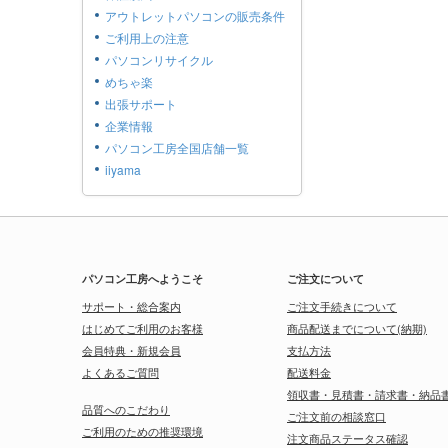
アウトレットパソコンの販売条件
ご利用上の注意
パソコンリサイクル
めちゃ楽
出張サポート
企業情報
パソコン工房全国店舗一覧
iiyama
パソコン工房へようこそ
ご注文について
サポート・総合案内
ご注文手続きについて
はじめてご利用のお客様
商品配送までについて(納期)
会員特典・新規会員
支払方法
よくあるご質問
配送料金
領収書・見積書・請求書・納品
品質へのこだわり
ご注文前の相談窓口
ご利用のための推奨環境
注文商品ステータス確認