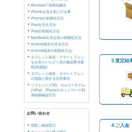
Windows7 初期化解説
iPhoneを売る前にやる事
iPhoneの初期化方法
iPadを売る方法
iPadの初期化方法
MacBookを売る前の初期化方法
Android端末を売る方法
Android端末の初期化方法
タブレット端末・スマートフォン
3.査定
をお売りいただく前の確認事項書
類(簡易版)
タブレット端末・スマートフォン
の買取に関する注意事項
ソフトバンク3G、セルラーモデル
のiPad、iPhoneのネットワーク利
用制限確認方法
お問い合わせ
4.ご入金
買取ご相談窓口
チャットでご購入相談