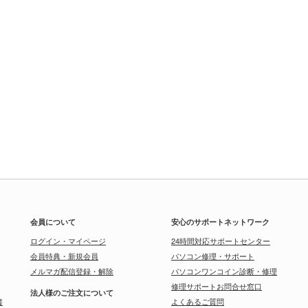
会員について
安心のサポートネットワーク
ログイン・マイページ
24時間対応サポートセンター
会員特典・新規会員
パソコン修理・サポート
メルマガ配信登録・解除
パソコンワンコイン診断・修理
修理サポートお問合せ窓口
法人様のご注文について
書
よくあるご質問