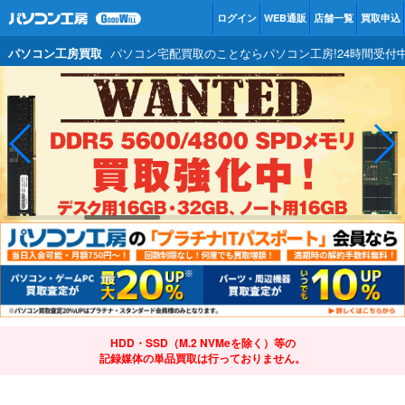
ログイン
WEB通販
店舗一覧
買取申込
パソコン工房買取
パソコン宅配買取のことならパソコン工房!24時間受付中
HDD・SSD（M.2 NVMeを除く）等の
記録媒体の単品買取は行っておりません。