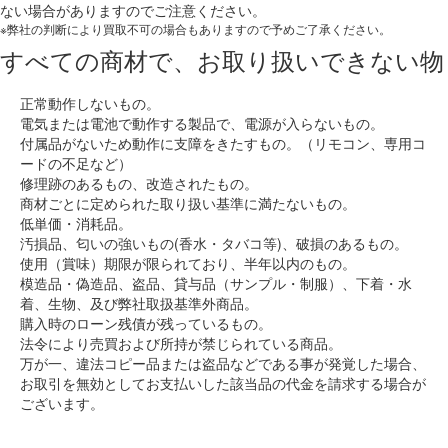
ない場合がありますのでご注意ください。
※弊社の判断により買取不可の場合もありますので予めご了承ください。
すべての商材で、お取り扱いできない物
正常動作しないもの。
電気または電池で動作する製品で、電源が入らないもの。
付属品がないため動作に支障をきたすもの。（リモコン、専用コ
ードの不足など）
修理跡のあるもの、改造されたもの。
商材ごとに定められた取り扱い基準に満たないもの。
低単価・消耗品。
汚損品、匂いの強いもの(香水・タバコ等)、破損のあるもの。
使用（賞味）期限が限られており、半年以内のもの。
模造品・偽造品、盗品、貸与品（サンプル・制服）、下着・水
着、生物、及び弊社取扱基準外商品。
購入時のローン残債が残っているもの。
法令により売買および所持が禁じられている商品。
万が一、違法コピー品または盗品などである事が発覚した場合、
お取引を無効としてお支払いした該当品の代金を請求する場合が
ございます。