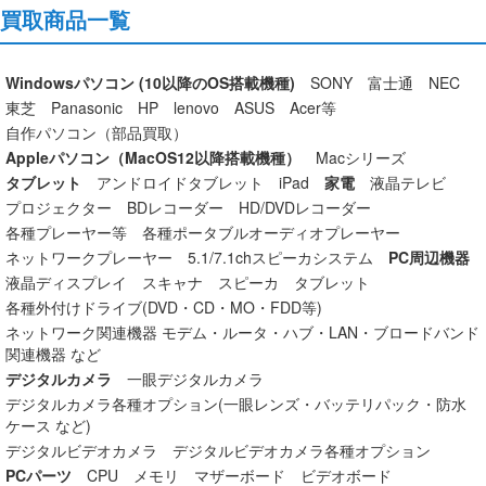
買取商品一覧
Windowsパソコン
(10以降のOS搭載機種)
SONY
富士通
NEC
東芝
Panasonic
HP
lenovo
ASUS
Acer等
自作パソコン（部品買取）
Appleパソコン（MacOS12以降搭載機種）
Macシリーズ
タブレット
アンドロイドタブレット
iPad
家電
液晶テレビ
プロジェクター
BDレコーダー
HD/DVDレコーダー
各種プレーヤー等
各種ポータブルオーディオプレーヤー
ネットワークプレーヤー
5.1/7.1chスピーカシステム
PC周辺機器
液晶ディスプレイ
スキャナ
スピーカ
タブレット
各種外付けドライブ(DVD・CD・MO・FDD等)
ネットワーク関連機器 モデム・ルータ・ハブ・LAN・ブロードバンド
関連機器 など
デジタルカメラ
一眼デジタルカメラ
デジタルカメラ各種オプション(一眼レンズ・バッテリパック・防水
ケース など)
デジタルビデオカメラ
デジタルビデオカメラ各種オプション
PCパーツ
CPU
メモリ
マザーボード
ビデオボード