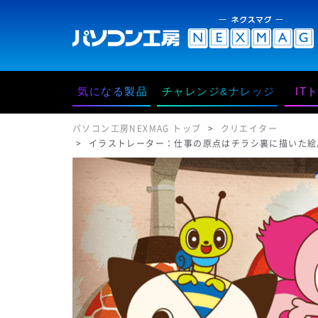
気になる製品
チャレンジ&ナレッジ
IT
パソコン工房NEXMAG トップ
クリエイター
イラストレーター：仕事の原点はチラシ裏に描いた絵