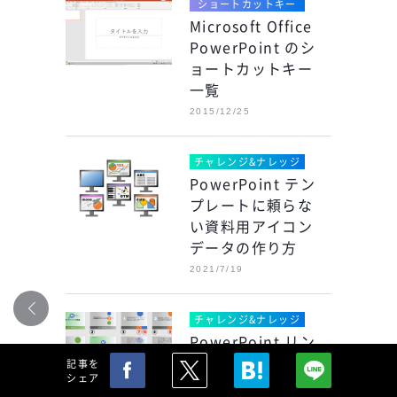
ショートカットキー
Microsoft Office
PowerPoint のシ
ョートカットキー
一覧
2015/12/25
チャレンジ&ナレッジ
PowerPoint テン
プレートに頼らな
い資料用アイコン
データの作り方
2021/7/19
チャレンジ&ナレッジ
PowerPoint リン
クボタンを活用し
記事を
シェア
たプレゼン資料の