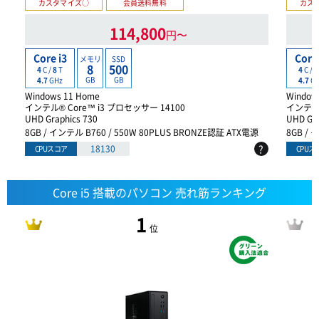
カスタマイズ○
会員送料無料
カス
114,800
円〜
Core i3
Core 
メモリ
SSD
8
500
4
C /
8
T
4
C /
8
GB
GB
4.7
GHz
4.7
G
Windows 11 Home
Window
インテル® Core™ i3 プロセッサー 14100
インテル®
UHD Graphics 730
UHD Gra
8GB / インテル B760 / 550W 80PLUS BRONZE認証 ATX電源
8GB / 
?
18130
CPUスコア
CPUス
Core i5 搭載のパソコン 売れ筋ランキング
1
位