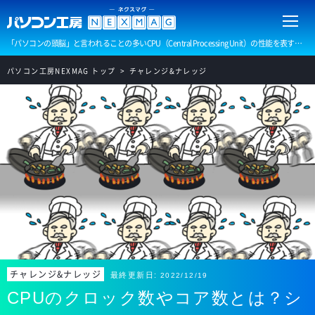
「パソコンの頭脳」と言われることの多いCPU（Central Processing Unit）の性能を表す数字として表示されていることの多い「クロック数」や「コア数」「スレッド数」といった数字について、レストランの厨房におけるシェフの動きに例えてご説明します。
パソコン工房NEXMAG トップ
チャレンジ&ナレッジ
チャレンジ&ナレッジ
最終更新日:
2022/12/19
CPUのクロック数やコア数とは？シ