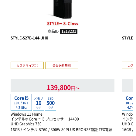
商品ID
1213231
STYLE-S27B-144-UHX
STYLE-
カスタマイズ○
会員送料無料
カス
139,800
円〜
Core i5
Core 
メモリ
SSD
16
500
10
C /
16
T
10
C /
1
GB
GB
4.7
GHz
4.7
G
Windows 11 Home
Window
インテル® Core™ i5 プロセッサー 14400
インテル®
UHD Graphics 730
UHD Gra
16GB / インテル B760 / 300W 80PLUS BRONZE認証 TFX電源
16GB /