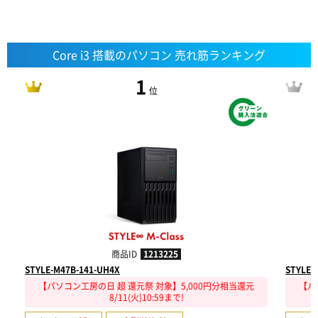
Core i3 搭載のパソコン 売れ筋ランキング
1
位
商品ID
1213225
STYLE-M47B-141-UH4X
STYLE-
【パソコン工房の日 超 還元祭 対象】5,000円分相当還元
【パ
8/11(火)10:59まで!