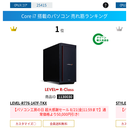
?
25415
CPUスコア
CPUス
Core i7 搭載のパソコン 売れ筋ランキング
1
位
商品ID
1130030
LEVEL-R776-147F-TKX
STYLE-
【パソコン工房の日 超大感謝セール 8/21(金)11:59まで】通
【パソ
常価格より50,000円引き!
カスタマイズ○
会員送料無料
カス