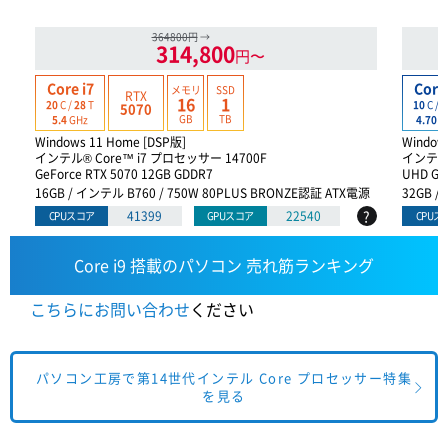
364800円
→
314,800
円〜
Core i7
Core 
メモリ
SSD
RTX
16
1
20
C /
28
T
10
C /
1
5070
GB
TB
5.4
GHz
4.70
G
Windows 11 Home [DSP版]
Window
インテル® Core™ i7 プロセッサー 14700F
インテル®
GeForce RTX 5070 12GB GDDR7
UHD Gra
16GB / インテル B760 / 750W 80PLUS BRONZE認証 ATX電源
32GB 
?
41399
22540
CPUスコア
GPUスコア
CPUス
Core i9 搭載のパソコン 売れ筋ランキング
こちらにお問い合わせ
ください
パソコン工房で第14世代インテル Core プロセッサー特集
を見る