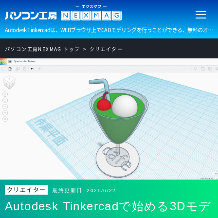
Autodesk Tinkercadは、WEBブラウザ上でCADモデリングを行うことができる、無料のオンライン3Dモデリングアプリです。 CADや3Dモデリングがはじめてという方でも、直感的に操作可能で、気軽に3Dデータを作成することが可能です。 当記事では、Tinkercadによるシェイプを使用した作例2つの制作解説を行います。
パソコン工房NEXMAG トップ
クリエイター
クリエイター
最終更新日:
2021/6/22
Autodesk Tinkercadで始める3Dモデ