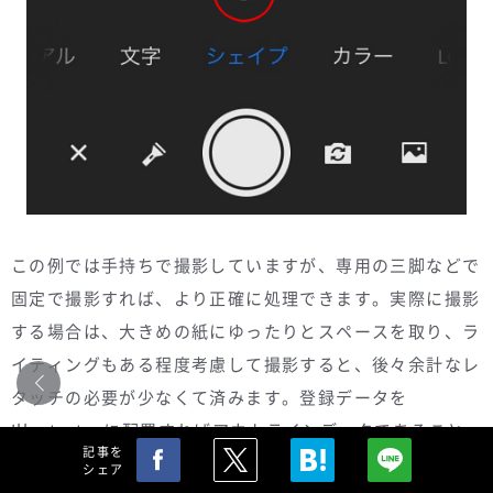
この例では手持ちで撮影していますが、専用の三脚などで
固定で撮影すれば、より正確に処理できます。実際に撮影
する場合は、大きめの紙にゆったりとスペースを取り、ラ
イティングもある程度考慮して撮影すると、後々余計なレ
タッチの必要が少なくて済みます。登録データを
Illustratorに配置すればアウトラインデータであること
記事を
も確認できます。
シェア