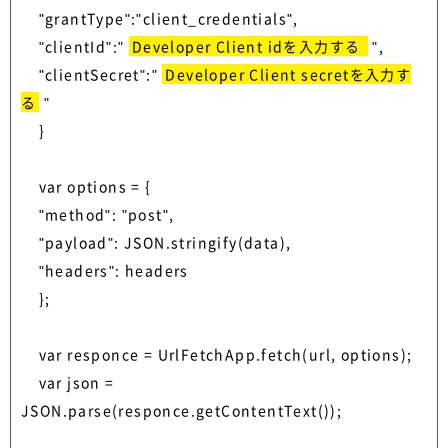
    "grantType":"client_credentials",

    "clientId":" 
Developer Client idを入力する 
 ",

    "clientSecret":" 
Developer Client secretを入力す
る
 "

    }

    var options = {

    "method": "post",

    "payload": JSON.stringify(data),

    "headers": headers

    };

    var responce = UrlFetchApp.fetch(url, options);

    var json = 
JSON.parse(responce.getContentText());
