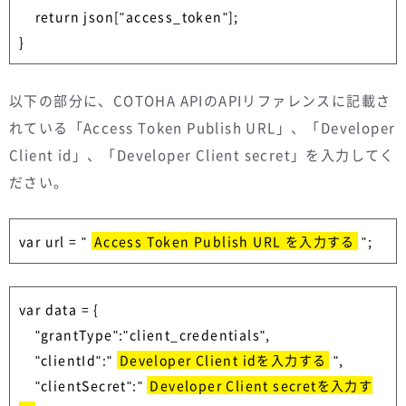
    return json["access_token"];

以下の部分に、COTOHA APIのAPIリファレンスに記載さ
れている「Access Token Publish URL」、「Developer
Client id」、「Developer Client secret」を入力してく
ださい。
var url = " 
Access Token Publish URL を入力する
 ";
var data = {

    "grantType":"client_credentials",

    "clientId":" 
Developer Client idを入力する
 ",

    "clientSecret":" 
Developer Client secretを入力す