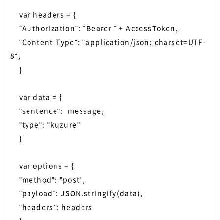
    var headers = {

    "Authorization": "Bearer " + AccessToken,

    "Content-Type": "application/json; charset=UTF-
8",

    }

    var data = {

    "sentence":  message,

    "type": "kuzure"

    }

    var options = {

    "method": "post",

    "payload": JSON.stringify(data),

    "headers": headers
