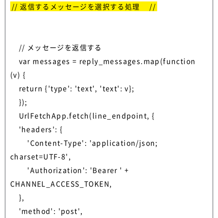
// 返信するメッセージを選択する処理　 //
    // メッセージを返信する

    var messages = reply_messages.map(function 
(v) {

    return {'type': 'text', 'text': v};    

    });    

    UrlFetchApp.fetch(line_endpoint, {

    'headers': {

        'Content-Type': 'application/json; 
charset=UTF-8',

        'Authorization': 'Bearer ' + 
CHANNEL_ACCESS_TOKEN,

    },

    'method': 'post',
