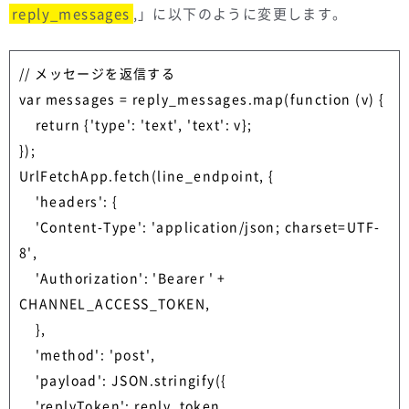
reply_messages
,」に以下のように変更します。
// メッセージを返信する

var messages = reply_messages.map(function (v) {

    return {'type': 'text', 'text': v};    

});    

UrlFetchApp.fetch(line_endpoint, {

    'headers': {

    'Content-Type': 'application/json; charset=UTF-
8',

    'Authorization': 'Bearer ' + 
CHANNEL_ACCESS_TOKEN,

    },

    'method': 'post',

    'payload': JSON.stringify({

    'replyToken': reply_token,
