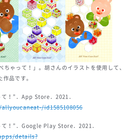
ぜんぶ食べちゃって！」。胡さんのイラストを使用して、
れた作品です。
って！”．App Store．2021．
/allyoucaneat-/id1585108056
て！”．Google Play Store．2021．
apps/details?