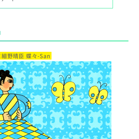
品
細野晴臣 蝶々-San