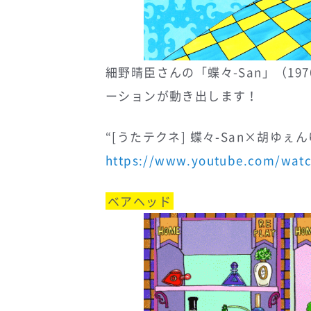
細野晴臣さんの「蝶々-San」（1
ーションが動き出します！
“[うたテクネ] 蝶々-San×胡ゆぇんゆぇん
https://www.youtube.com/wat
ベアヘッド