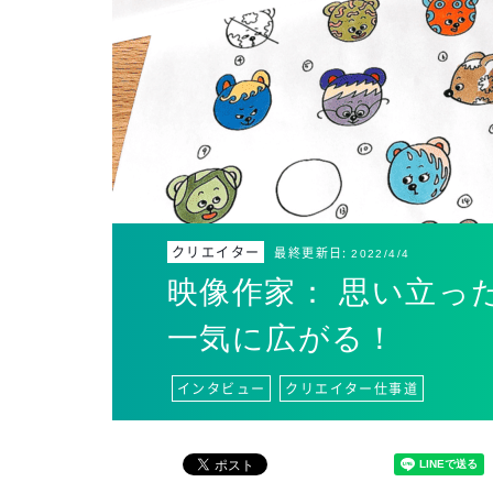
クリエイター
最終更新日:
2022/4/4
映像作家： 思い立っ
一気に広がる！
インタビュー
クリエイター仕事道