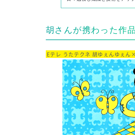
胡さんが携わった作
Eテレ うたテクネ 胡ゆぇんゆぇん×