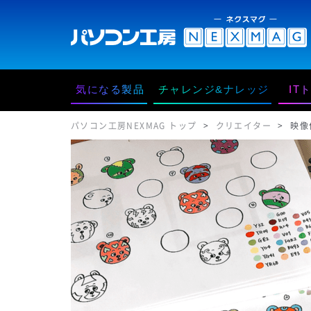
気になる製品
チャレンジ&ナレッジ
IT
パソコン工房NEXMAG トップ
クリエイター
映像