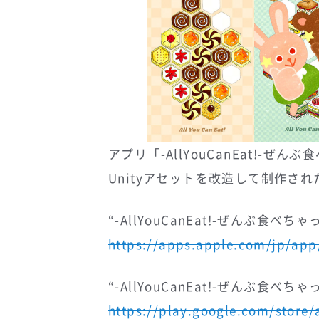
アプリ「-AllYouCanEat!-
Unityアセットを改造して制作さ
“-AllYouCanEat!-ぜんぶ食べちゃ
https://apps.apple.com/jp/app
“-AllYouCanEat!-ぜんぶ食べちゃっ
https://play.google.com/store/