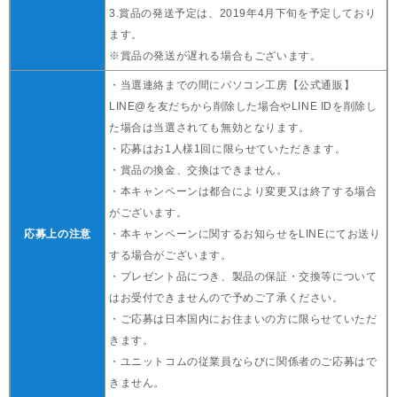
3.賞品の発送予定は、2019年4月下旬を予定しており
ます。
※賞品の発送が遅れる場合もございます。
・当選連絡までの間にパソコン工房【公式通販】
LINE@を友だちから削除した場合やLINE IDを削除し
た場合は当選されても無効となります。
・応募はお1人様1回に限らせていただきます。
・賞品の換金、交換はできません。
・本キャンペーンは都合により変更又は終了する場合
がございます。
応募上の注意
・本キャンペーンに関するお知らせをLINEにてお送り
する場合がございます。
・プレゼント品につき、製品の保証・交換等について
はお受付できませんので予めご了承ください。
・ご応募は日本国内にお住まいの方に限らせていただ
きます。
・ユニットコムの従業員ならびに関係者のご応募はで
きません。