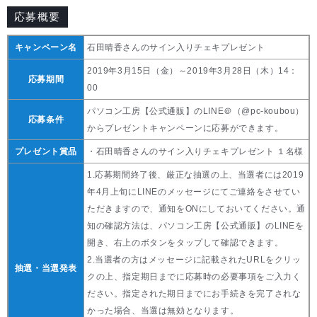
応募概要
キャンペーン名
石田晴香さんのサイン入りチェキプレゼント
2019年3月15日（金）～2019年3月28日（木）14：
応募期間
00
パソコン工房【公式通販】のLINE＠（@pc-koubou）
応募条件
からプレゼントキャンペーンに応募ができます。
プレゼント賞品
・石田晴香さんのサイン入りチェキプレゼント １名様
1.応募期間終了後、厳正な抽選の上、当選者には2019
年4月上旬にLINEのメッセージにてご連絡をさせてい
ただきますので、通知をONにしておいてください。通
知の確認方法は、パソコン工房【公式通販】のLINEを
開き、右上のボタンをタップして確認できます。
2.当選者の方はメッセージに記載されたURLをクリッ
抽選・当選発表
クの上、指定期日までに応募時の必要事項をご入力く
ださい。指定された期日までにお手続きを完了されな
かった場合、当選は無効となります。