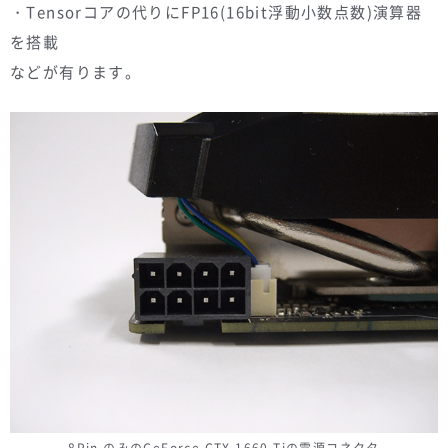
・Tensorコアの代りにFP16(16bit浮動小数点数)演算器
を搭載
などが有ります。