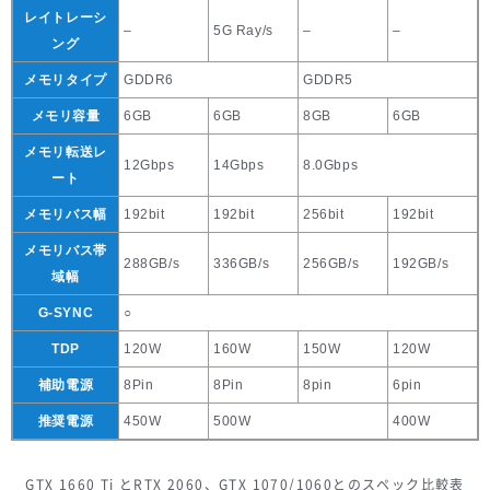
レイトレーシ
–
5G Ray/s
–
–
ング
メモリタイプ
GDDR6
GDDR5
メモリ容量
6GB
6GB
8GB
6GB
メモリ転送レ
12Gbps
14Gbps
8.0Gbps
ート
メモリバス幅
192bit
192bit
256bit
192bit
メモリバス帯
288GB/s
336GB/s
256GB/s
192GB/s
域幅
G-SYNC
○
TDP
120W
160W
150W
120W
補助電源
8Pin
8Pin
8pin
6pin
推奨電源
450W
500W
400W
GTX 1660 Ti とRTX 2060、GTX 1070/1060とのスペック比較表