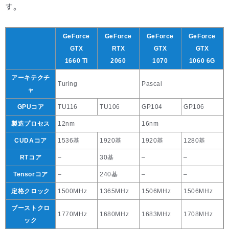
す。
GeForce
GeForce
GeForce
GeForce
GTX
RTX
GTX
GTX
1660 Ti
2060
1070
1060 6G
アーキテクチ
Turing
Pascal
ャ
GPUコア
TU116
TU106
GP104
GP106
製造プロセス
12nm
16nm
CUDAコア
1536基
1920基
1920基
1280基
RTコア
–
30基
–
–
Tensorコア
–
240基
–
–
定格クロック
1500MHz
1365MHz
1506MHz
1506MHz
ブーストクロ
1770MHz
1680MHz
1683MHz
1708MHz
ック