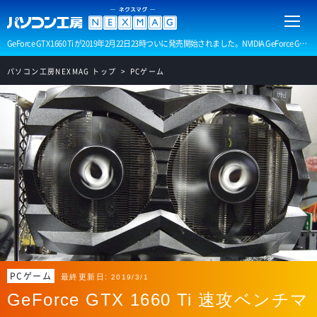
GeForce GTX 1660 Ti が2019年2月22日23時ついに発売開始されました。NVIDIA GeForce GTX 1660 Tiの性能表や単品販売の情報をいち早くお届けします、製品レビューとベンチマークも順次公開予定です。
パソコン工房NEXMAG トップ
PCゲーム
PCゲーム
最終更新日:
2019/3/1
GeForce GTX 1660 Ti 速攻ベンチマ