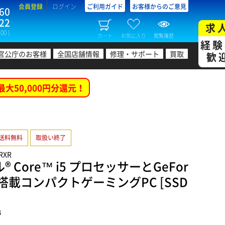
会員登録
ログイン
ご利用ガイド
お客様からのご意見
60
22
求
00 )
カート
お気に入り
閲覧履歴
経験
官公庁のお客様
全国店舗情報
修理・サポート
買取
歓
最大50,000円分還元！
送料無料
取扱い終了
-RXR
 Core™ i5 プロセッサーとGeFor
0 Ti搭載コンパクトゲーミングPC [SSD
B