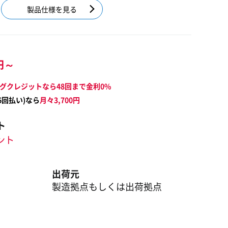
製品仕様を見る
円～
グクレジットなら48回まで金利0%
6
回払い)なら
月々
3,700
円
ト
イント
出荷元
製造拠点もしくは出荷拠点