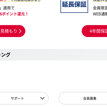
」適用で
会員限
676ポイント還元！
WEB通
お見積もり
4年間保
キング
サポート
会員募集