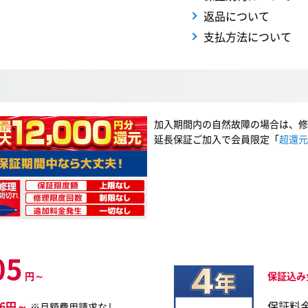
返品について
支払方法について
加入期間内の自然故障の場合は、修
延長保証ご加入で会員限定「
超還元
05
円～
保証込み
76円～
保証料
※月額費用請求なし