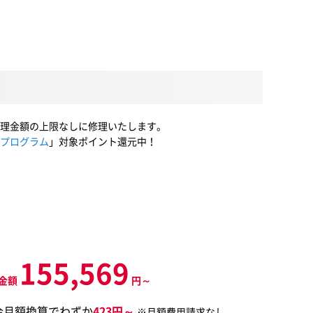
理金額の上限なしに修理いたします。
プログラム
」対象ポイント還元中！
155,569
金額
円～
金月額換算でわずか
423円～
※月額費用請求なし