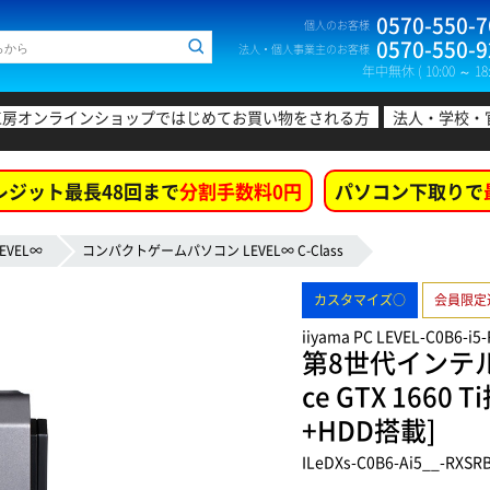
0570-550-7
個人のお客様
0570-550-9
法人・個人事業主のお客様
年中無休 ( 10:00 ～ 18:
工房オンラインショップではじめてお買い物をされる方
法人・学校・
レジット最長48回まで
分割手数料0円
パソコン下取りで
EVEL∞
コンパクトゲームパソコン LEVEL∞ C-Class
カスタマイズ○
会員限定
iiyama PC LEVEL-C0B6-i5
第8世代インテル®
ce GTX 166
+HDD搭載]
ILeDXs-C0B6-Ai5__-RXSR