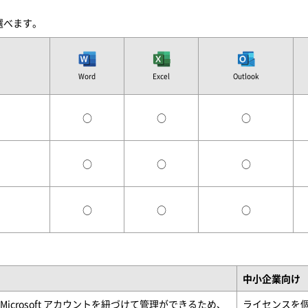
を選べます。
Word
Excel
Outlook
○
○
○
○
○
○
○
○
○
中小企業向け
icrosoft アカウントを紐づけて管理ができるため、
ライセンスを個人