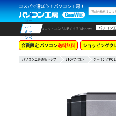
コスパで選ぼう！パソコン工房！
セー
ル・
パソコン
ユニットコムがお勧めする Windows.
キャ
ンペ
ーン
会員限定 パソコン
送料無料
ショッピングク
パソコン工房通販トップ
BTOパソコン
ゲーミングPC L