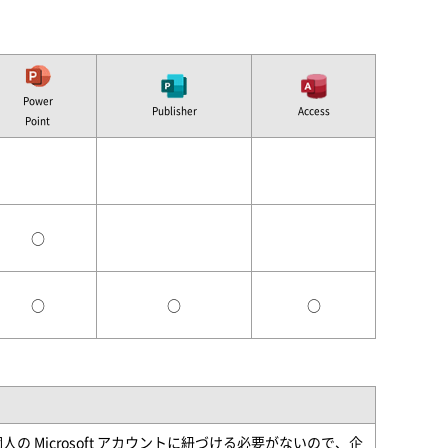
Power
Publisher
Access
Point
○
○
○
○
の Microsoft アカウントに紐づける必要がないので、企