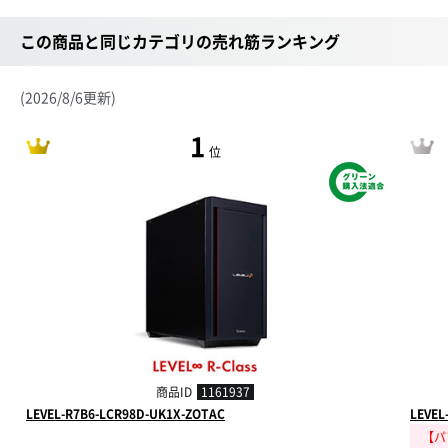
この商品と同じカテゴリの売れ筋ランキング
(2026/8/6更新)
1
位
商品ID
1161937
LEVEL-R7B6-LCR98D-UK1X-ZOTAC
LEVEL
【パ