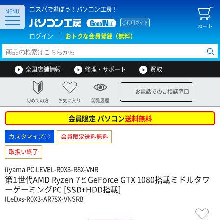
コスパで選ぼう！パソコン工房！
MENU
ご利用ガイド
カート
ログイン
おトクな会員登録（無料）
全国店舗情報
修理・サポート
買取
お電話でのご相談窓口
初めての方
お気に入り
閲覧履歴
会員限定 パソコン
送料無料
カスタマイズ○
会員限定送料無料
取扱い終了
iiyama PC LEVEL-R0X3-R8X-VNR
第1世代AMD Ryzen 7とGeForce GTX 1080搭載ミドルタワ
ーゲーミングPC [SSD+HDD搭載]
ILeDxs-R0X3-AR78X-VNSRB