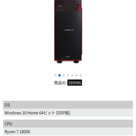
1
2
3
4
5
6
7
商品ID
589086
OS
Windows 10 Home 64ビット [DSP版]
CPU
Ryzen 7 1800X