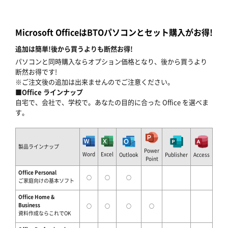
Microsoft OfficeはBTOパソコンとセット購入がお得!
追加は簡単!後から買うよりも断然お得!
パソコンと同時購入ならオプション価格となり、後から買うより
断然お得です!
※ご注文後の追加は出来ませんのでご注意ください。
■Office ラインナップ
自宅で、会社で、学校で。あなたの目的に合った Office を選べま
す。
製品ラインナップ
Power
Word
Excel
Outlook
Publisher
Access
Point
Office Personal
○
○
○
ご家庭向けの基本ソフト
Office Home &
Business
○
○
○
○
資料作成ならこれでOK