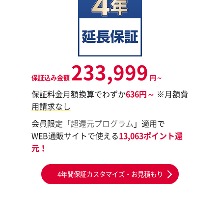
233,999
保証込み金額
円～
保証料金月額換算でわずか
636円～
※月額費
用請求なし
会員限定「
超還元プログラム
」適用で
WEB通販サイトで使える
13,063ポイント還
元！
4年間保証カスタマイズ・お見積もり