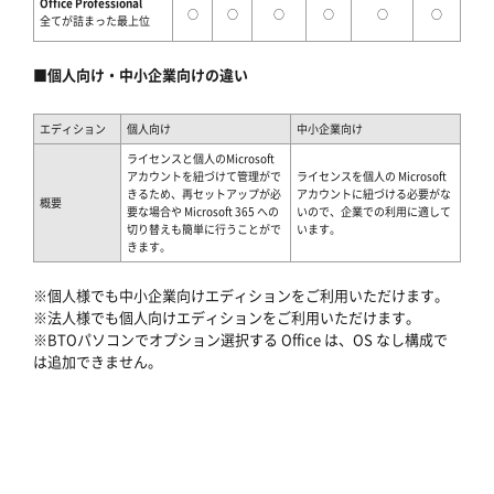
Office Professional
○
○
○
○
○
○
全てが詰まった最上位
■個人向け・中小企業向けの違い
エディション
個人向け
中小企業向け
ライセンスと個人のMicrosoft
アカウントを紐づけて管理がで
ライセンスを個人の Microsoft
きるため、再セットアップが必
アカウントに紐づける必要がな
概要
要な場合や Microsoft 365 への
いので、企業での利用に適して
切り替えも簡単に行うことがで
います。
きます。
※個人様でも中小企業向けエディションをご利用いただけます。
※法人様でも個人向けエディションをご利用いただけます。
※BTOパソコンでオプション選択する Office は、OS なし構成で
は追加できません。