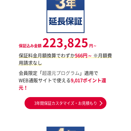
223,825
保証込み金額
円～
保証料金月額換算でわずか
566円～
※月額費
用請求なし
会員限定「
超還元プログラム
」適用で
WEB通販サイトで使える
9,017ポイント還
元！
3年間保証カスタマイズ・お見積もり