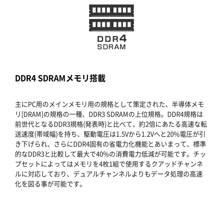
DDR4 SDRAMメモリ搭載
主にPC用のメインメモリ用の規格として策定された、半導体メモ
リ[DRAM]の規格の一種、DDR3 SDRAMの上位規格。DDR4規格は
前世代となるDDR3規格(発表時)と比べて、約2倍にあたる高速な転
送速度(帯域幅)を持ち、駆動電圧は1.5Vから1.2Vへと20%電圧が引
き下げられ、さらにDDR4固有の省電力化機能とあいまって、標準
的なDDR3と比較して最大で40%の消費電力低減が可能です。チッ
プセットによってはメモリを4枚1組で使用するクアッドチャンネ
ルに対応しており、デュアルチャンネルよりもデータ処理の高速
化を図る事が可能です。