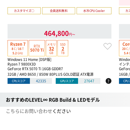
カスタマイズ○
会員送料無料
水冷CPU Cooler
カ
464,800
円〜
Ryzen 7
Cor
メモリ
SSD
RTX
32
2
8
C /
16
T
20
C 
5070 Ti
GB
TB
5.2
GHz
5.4
Windows 11 Home [DSP版]
Windo
Ryzen 7 9800X3D
インテル
GeForce RTX 5070 Ti 16GB GDDR7
GeFor
32GB / AMD B650 / 850W 80PLUS GOLD認証 ATX電源
16GB 
?
42335
27647
CPUスコア
GPUスコア
CP
おすすめのLEVEL∞ RGB Build & LEDモデル
こちらにお問い合わせ
ください