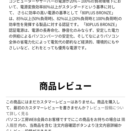
コンピューターやサーバーの電源が20%～100%の負荷環境下にお
いて、電源変換効率80%以上がスタンダードという基準に対し
て、 さらに効率の高い電源の基準として「80PLUS BRONZE」
は、85%以上(50%負荷時)、82%以上(20%負荷時と100%負荷時)の
効率性を発揮する製品に対する認証です。 「80PLUS BRONZE」
認証電源は、電源の長寿命化、静音化のみならず、安定した電力
の供給によるパソコンパーツの安定化、そしてなによりパソコン
全体の省電力化によって電気代の節約など経済的、環境的にもや
さしいなど、どれをとっても優秀な電源です。
商品レビュー
この商品にはまだカスタマーレビューはありません。商品を購入し
て、最初のカスタマーレビューを書きませんか？
レビュー投稿につい
て詳しく見る
パソコン工房WEB会員のお客様ですでにこの商品をお持ちの場合は
購
入履歴
内の、当商品を含む 注文内容確認ボタンより注文内容詳細か
らレビュー投稿ができます。