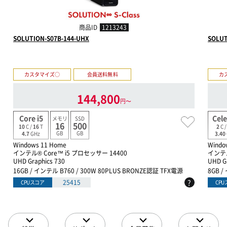
商品ID
1213243
SOLUTION-S07B-144-UHX
SOLUT
カスタマイズ○
会員送料無料
カ
144,800
円〜
Core i5
Cel
メモリ
SSD
16
500
10
C /
16
T
2
C 
GB
GB
4.7
GHz
3.40
Windows 11 Home
Windo
インテル® Core™ i5 プロセッサー 14400
インテル
UHD Graphics 730
UHD G
16GB / インテル B760 / 300W 80PLUS BRONZE認証 TFX電源
8GB /
?
25415
CPUスコア
CP