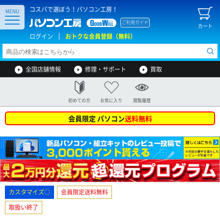
コスパで選ぼう！パソコン工房！
MENU
ご利用ガイド
カート
ログイン
おトクな会員登録（無料）
全国店舗情報
修理・サポート
買取
初めての方
お気に入り
閲覧履歴
会員限定 パソコン
送料無料
カスタマイズ○
会員限定送料無料
取扱い終了