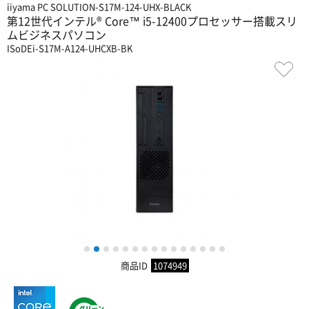
iiyama PC SOLUTION-S17M-124-UHX-BLACK
第12世代インテル® Core™ i5-12400プロセッサー搭載スリ
ムビジネスパソコン
ISoDEi-S17M-A124-UHCXB-BK
1
2
3
4
5
6
7
8
9
10
11
12
13
14
15
商品ID
1074949