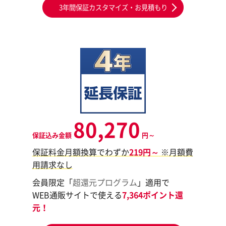
3年間保証カスタマイズ・お見積もり
80,270
保証込み金額
円～
保証料金月額換算でわずか
219円～
※月額費
用請求なし
会員限定「
超還元プログラム
」適用で
WEB通販サイトで使える
7,364ポイント還
元！