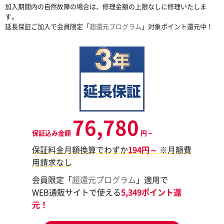
加入期間内の自然故障の場合は、修理金額の上限なしに修理いたしま
す。
延長保証ご加入で会員限定「
超還元プログラム
」対象ポイント還元中！
76,780
保証込み金額
円～
保証料金月額換算でわずか
194円～
※月額費
用請求なし
会員限定「
超還元プログラム
」適用で
WEB通販サイトで使える
5,349ポイント還
元！