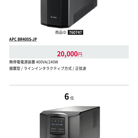
商品ID
760747
APC BR400S-JP
20,000
円
無停電電源装置 400VA/240W
据置型 / ラインインタラクティブ方式 / 正弦波
6
位