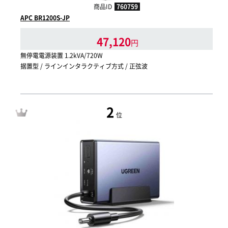
商品ID
760759
APC BR1200S-JP
47,120
円
無停電電源装置 1.2kVA/720W
据置型 / ラインインタラクティブ方式 / 正弦波
2
位