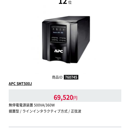
12
位
商品ID
760745
APC SMT500J
69,520
円
無停電電源装置 500VA/360W
据置型 / ラインインタラクティブ方式 / 正弦波