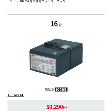
BN50T、BN75T用交換用バッテリーパック
16
位
商品ID
904861
APC RBC6L
59,290
円