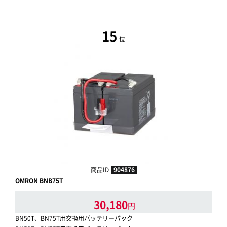
15
位
商品ID
904876
OMRON BNB75T
30,180
円
BN50T、BN75T用交換用バッテリーパック