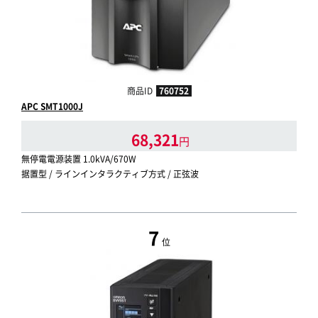
商品ID
760752
APC SMT1000J
68,321
円
無停電電源装置 1.0kVA/670W
据置型 / ラインインタラクティブ方式 / 正弦波
7
位