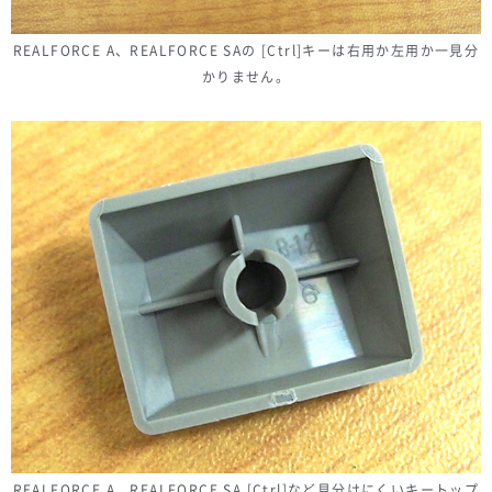
REALFORCE A、REALFORCE SAの [Ctrl]キーは右用か左用か一見分
かりません。
REALFORCE A、REALFORCE SA [Ctrl]など見分けにくいキートップ