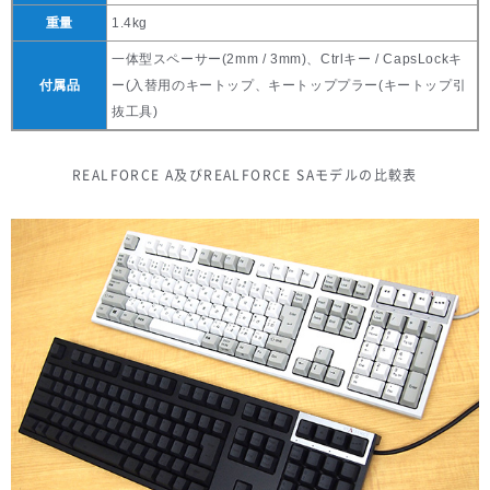
重量
1.4kg
一体型スペーサー(2mm / 3mm)、Ctrlキー / CapsLockキ
付属品
ー(入替用のキートップ、キートッププラー(キートップ引
抜工具)
REALFORCE A及びREALFORCE SAモデルの比較表