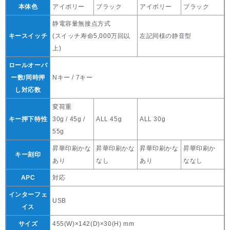
本体色
アイボリー
ブラック
アイボリー
ブラック
静電容量無接点方式
キースイッチ
(スイッチ寿命5,000万回以
左記同様の静音型
上)
ロールオーバ
ー数/同時押
Nキー / 7キー
し対応数
変荷重
キー押下特性
30g / 45g /
ALL 45g
ALL 30g
55g
昇華印刷かな
昇華印刷かな
昇華印刷かな
昇華印刷か
キー刻印
あり
なし
あり
ななし
APC
対応
インターフェ
USB
イス
サイズ
455(W)×142(D)×30(H) mm