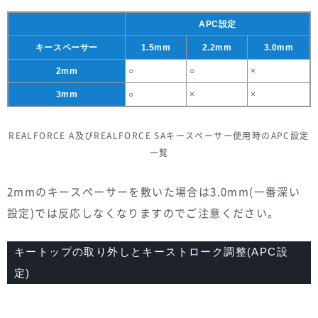
APC設定
キースペーサー
1.5mm
2.2mm
3.0mm
2mm
○
○
×
3mm
○
×
×
REALFORCE A及びREALFORCE SAキースペーサー使用時のAPC設定
一覧
2mmのキースペーサーを敷いた場合は3.0mm(一番深い
設定)では反応しなくなりますのでご注意ください。
キートップの取り外しとキーストローク調整(APC設
定)
Video