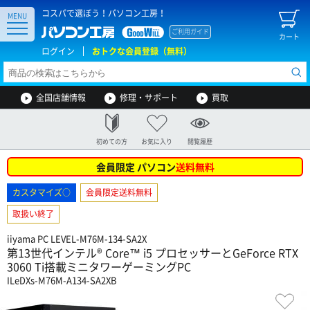
コスパで選ぼう！パソコン工房！
MENU
ご利用ガイド
カート
ログイン
おトクな会員登録（無料）
全国店舗情報
修理・サポート
買取
初めての方
お気に入り
閲覧履歴
会員限定 パソコン
送料無料
カスタマイズ○
会員限定送料無料
取扱い終了
iiyama PC LEVEL-M76M-134-SA2X
第13世代インテル® Core™ i5 プロセッサーとGeForce RTX
3060 Ti搭載ミニタワーゲーミングPC
ILeDXs-M76M-A134-SA2XB