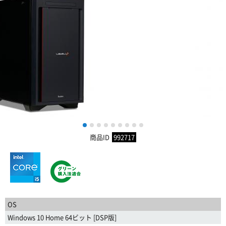
1
2
3
4
5
6
7
8
9
商品ID
992717
OS
Windows 10 Home 64ビット [DSP版]