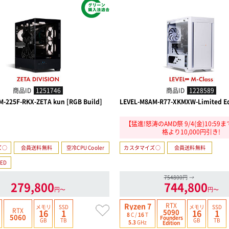
商品ID
1251746
商品ID
1228589
M-225F-RKX-ZETA kun [RGB Build]
LEVEL-M8AM-R77-XKMXW-Limited Ed
【猛進!怒涛のAMD祭 9/4(金)10:5
格より10,000円引き!
ズ○
会員送料無料
空冷CPU Cooler
カスタマイズ○
会員送料無料
ED
754800円
→
279,800
744,800
円〜
円〜
RTX
Ryzen 7
メモリ
SSD
メモリ
SSD
RTX
5090
16
1
16
1
8
C /
16
T
5060
Founders
GB
TB
GB
TB
5.3
GHz
Edition