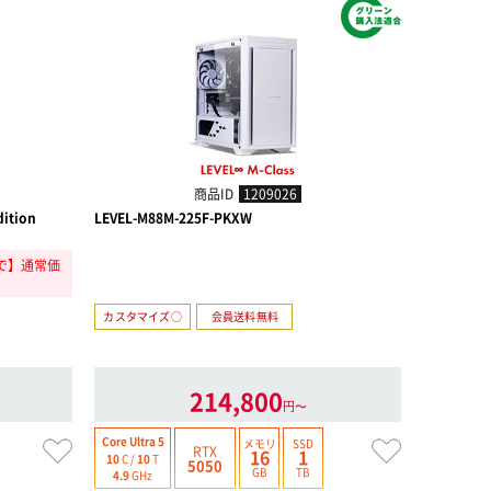
NEW
商品ID
1209026
ition
LEVEL-M88M-225F-PKXW
LEVEL-M5A
d]
9まで】通常価
カスタマイズ○
会員送料無料
カスタマイ
フルカラーL
214,800
円〜
Ryzen 9
Core Ultra 5
メモリ
SSD
RTX
16
1
10
C /
10
T
12
C /
24
T
5050
GB
TB
4.9
GHz
5.5
GHz