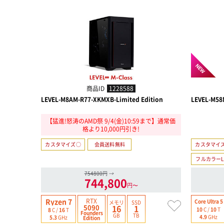
NEW
商品ID
1228588
LEVEL-M8AM-R77-XKMXB-Limited Edition
LEVEL-M58
【猛進!怒涛のAMD祭 9/4(金)10:59まで】通常価
格より10,000円引き!
カスタマイズ○
会員送料無料
カスタマイ
フルカラーL
754800円
→
744,800
円〜
RTX
Ryzen 7
Core Ultra 5
メモリ
SSD
5090
16
1
10
C /
10
T
8
C /
16
T
Founders
GB
TB
4.9
GHz
5.3
GHz
Edition