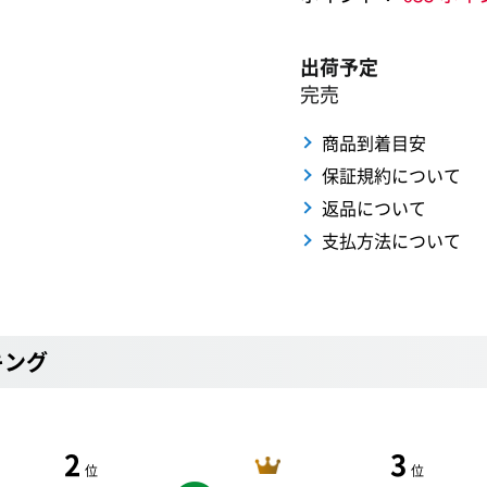
出荷予定
完売
商品到着目安
保証規約について
返品について
支払方法について
キング
2
3
位
位