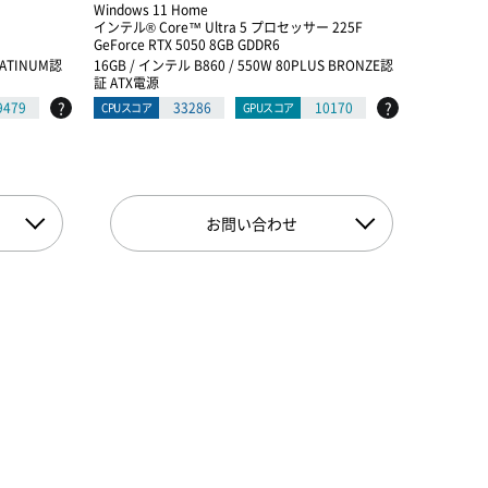
Windows 11 Home
Windows 1
インテル® Core™ Ultra 5 プロセッサー 225F
Ryzen 9 9
GeForce RTX 5050 8GB GDDR6
GeForce R
PLATINUM認
16GB / インテル B860 / 550W 80PLUS BRONZE認
32GB / AM
証 ATX電源
電源
?
?
9479
33286
10170
CPUスコア
GPUスコア
CPUスコア
お問い合わせ