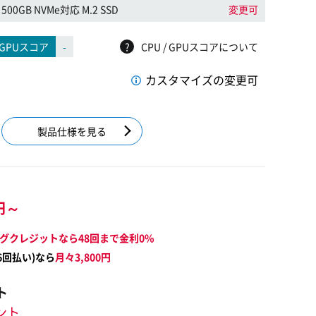
500GB NVMe対応 M.2 SSD
変更可
GPUスコア
-
?
CPU / GPUスコアについて
カスタマイズの変更可
製品仕様を見る
円～
グクレジットなら48回まで金利0%
6
回払い)なら
月々
3,800
円
ト
イント