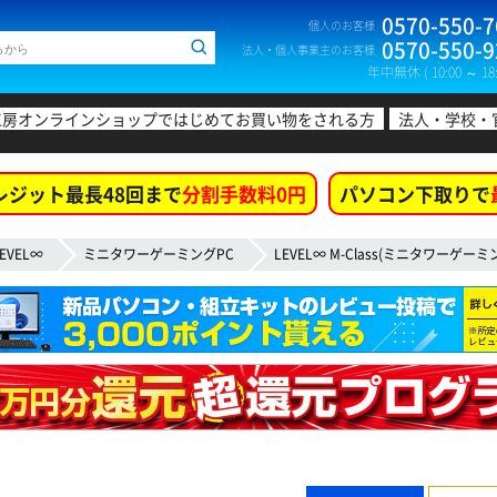
0570-550-7
個人のお客様
0570-550-9
法人・個人事業主のお客様
年中無休 ( 10:00 ～ 18:
工房オンラインショップではじめてお買い物をされる方
法人・学校・
レジット最長48回まで
分割手数料0円
パソコン下取りで
EVEL∞
ミニタワーゲーミングPC
LEVEL∞ M-Class(ミニタワーゲーミ