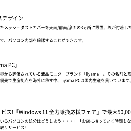
スデザイン
たメッシュダストカバーを天面/前面/底面の3ヵ所に設置、埃が付着し
で、パソコン内部を確認することができます。
a PC」
界から評価されている液晶モニターブランド「iiyama」。その名前
先で生産拠点を海外に移す中、iiyama PCは国内生産を貫いています
!『Windows 11 全力乗換応援フェア』で最大50,0
いるパソコンの処分はどうしよう・・・」「お店に持っていく時間もな
取りサービス!