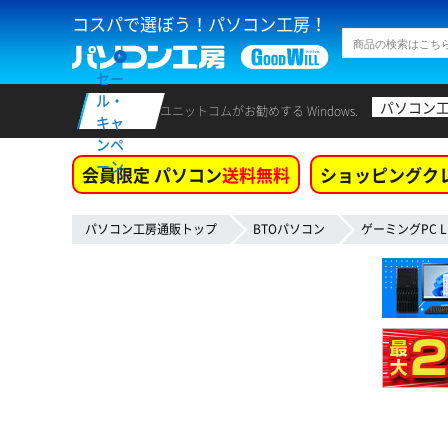
コスパで選ぼう！パソコン工房！
セー
ル・
パソコン
ユニットコムがお勧めする Windows.
キャ
ンペ
ーン
会員限定 パソコン
送料無料
ショッピングク
パソコン工房通販トップ
BTOパソコン
ゲーミングPC L