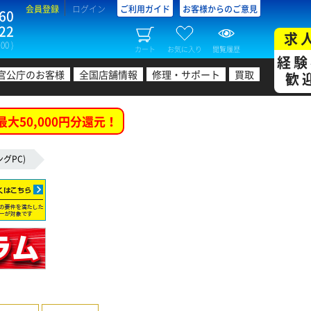
会員登録
ログイン
ご利用ガイド
お客様からのご意見
60
22
求
00 )
カート
お気に入り
閲覧履歴
経験
官公庁のお客様
全国店舗情報
修理・サポート
買取
歓
最大50,000円分還元！
ングPC)