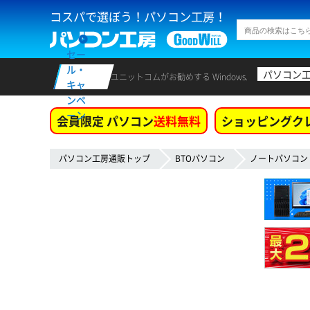
コスパで選ぼう！パソコン工房！
セー
ル・
パソコン
ユニットコムがお勧めする Windows.
キャ
ンペ
ーン
会員限定 パソコン
送料無料
ショッピングク
パソコン工房通販トップ
BTOパソコン
ノートパソコン