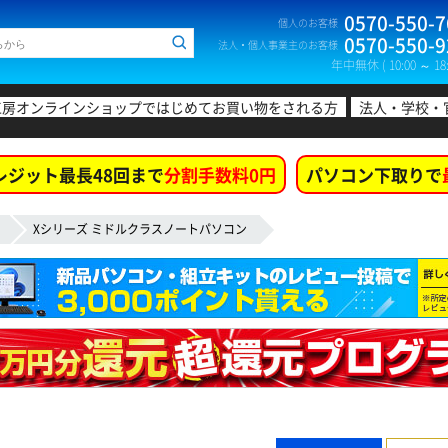
0570-550-7
個人のお客様
0570-550-9
法人・個人事業主のお客様
年中無休 ( 10:00 ～ 18:
工房オンラインショップではじめてお買い物をされる方
法人・学校・
レジット最長48回まで
分割手数料0円
パソコン下取りで
Xシリーズ ミドルクラスノートパソコン