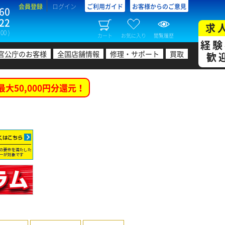
会員登録
ログイン
ご利用ガイド
お客様からのご意見
60
22
求
00 )
カート
お気に入り
閲覧履歴
経験
官公庁のお客様
全国店舗情報
修理・サポート
買取
歓
最大50,000円分還元！