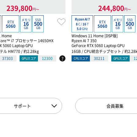
239,800
244,800
円〜
円〜
Ryzen AI 7
メモリ
SSD
メモリ
SSD
RTX
RTX
16
500
16
500
8
C /
16
T
5060
5060
GB
GB
GB
GB
5.0
GHz
1 Home
Windows 11 Home [DSP版]
ore™ i7 プロセッサー 14650HX
Ryzen AI 7 350
X 5060 Laptop GPU
GeForce RTX 5060 Laptop GPU
テル HM770 / 約2.28kg
16GB / CPU統合チップセット / 約2.28
?
37303
12300
30211
1
GPUスコア
CPUスコア
GPUスコア
サポート
会員募集