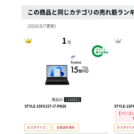
この商品と同じカテゴリの売れ筋ラン
(2026/8/7更新)
1
位
商品ID
1166852
STYLE-15FX157-i7-PKSX
STYLE-15F
【パソコン
カスタマイズ○
会員送料無料
カスタマイ