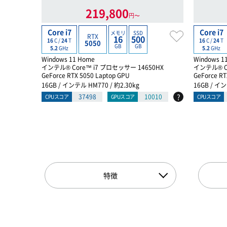
219,800
円〜
Core i7
Core i7
メモリ
SSD
RTX
16
500
16
C /
24
T
16
C /
24
T
5050
GB
GB
5.2
GHz
5.2
GHz
Windows 11 Home
Windows 1
インテル® Core™ i7 プロセッサー 14650HX
インテル® C
GeForce RTX 5050 Laptop GPU
GeForce RT
16GB / インテル HM770 / 約2.30kg
16GB / イン
?
37498
10010
CPUスコア
GPUスコア
CPUスコア
特徴