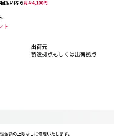
8
回払い)なら
月々
4,100
円
ト
イント
出荷元
製造拠点もしくは出荷拠点
理金額の上限なしに修理いたします。