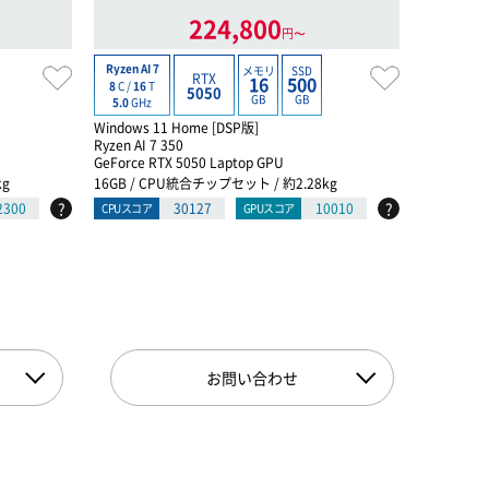
224,800
円〜
長期延長保
Ryzen AI 7
メモリ
SSD
RTX
16
500
8
C /
16
T
保証料金月
5050
GB
GB
5.0
GHz
Core i7
Windows 11 Home [DSP版]
16
C /
24
T
Ryzen AI 7 350
5.2
GHz
GeForce RTX 5050 Laptop GPU
Windows 
kg
16GB / CPU統合チップセット / 約2.28kg
インテル® C
?
?
2300
30127
10010
CPUスコア
GPUスコア
GeForce R
16GB / イ
CPUスコア
お問い合わせ