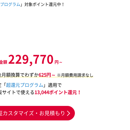
プログラム
」対象ポイント還元中！
229,770
金額
円～
金月額換算でわずか
625円～
※月額費用請求なし
定「
超還元プログラム
」適用で
販サイトで使える
13,044ポイント還元！
証カスタマイズ・お見積もり