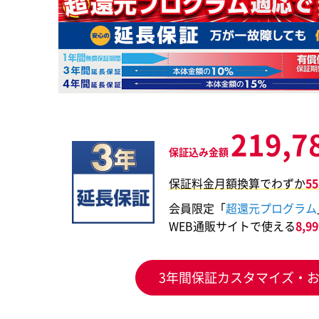
219,7
保証込み金額
保証料金月額換算でわずか
5
会員限定「
超還元プログラム
WEB通販サイトで使える
8,
3年間保証カスタマイズ・