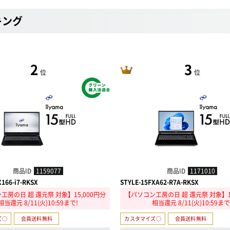
キング
2
3
位
位
商品ID
1159077
商品ID
1171010
X166-i7-RKSX
STYLE-15FXA62-R7A-RKSX
工房の日 超 還元祭 対象】15,000円分
【パソコン工房の日 超 還元祭 対象】15
相当還元 8/11(火)10:59まで!
相当還元 8/11(火)10:59まで
ズ○
会員送料無料
カスタマイズ○
会員送料無料