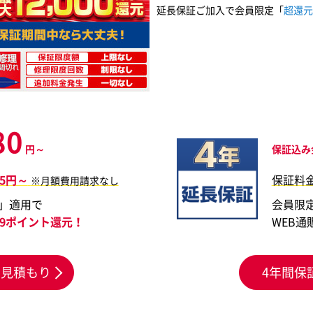
延長保証ご加入で会員限定「
超還元
80
円～
保証込み
55円～
保証料
※月額費用請求なし
」適用で
会員限
999ポイント還元！
WEB通
お見積もり
4年間保