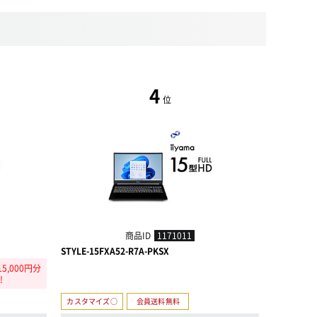
4
位
商品ID
1171011
STYLE-15FXA52-R7A-PKSX
STYLE-15F
,000円分
【パソコン
!
相当
カスタマイズ○
会員送料無料
カスタマイ