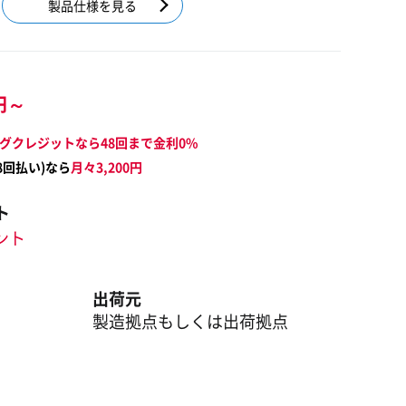
製品仕様を見る
円～
グクレジットなら48回まで金利0%
8
回払い)なら
月々
3,200
円
ト
イント
出荷元
製造拠点もしくは出荷拠点