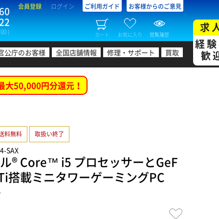
会員登録
ログイン
ご利用ガイド
お客様からのご意見
60
22
求
00 )
カート
お気に入り
閲覧履歴
経験
官公庁のお客様
全国店舗情報
修理・サポート
買取
歓
最大50,000円分還元！
送料無料
取扱い終了
34-SAX
® Core™ i5 プロセッサーとGeF
060 Ti搭載ミニタワーゲーミングPC
B