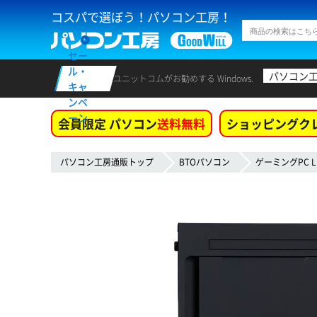
コスパで選ぼう！パソコン工房！
セー
ル・
パソコン
ユニットコムがお勧めする Windows.
キャ
ンペ
ーン
会員限定 パソコン
送料無料
ショッピングク
パソコン工房通販トップ
BTOパソコン
ゲーミングPC L