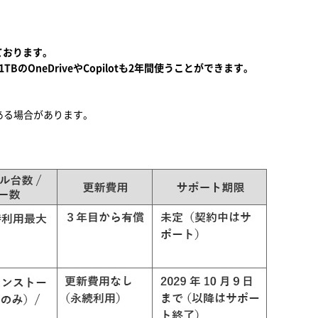
しております。
るほか、1TBのOneDriveやCopilotも2年間使うことができます。
ある場合があります。