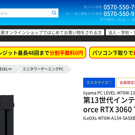
0570-550-7
個人のお客様
0570-550-9
法人・個人事業主のお客様
年中無休 ( 10:00 ～ 18:
工房オンラインショップではじめてお買い物をされる方
法人・学校・
レジット最長48回まで
分割手数料0円
パソコン下取りで
EVEL∞
ミニタワーゲーミングPC
カスタマイズ○
会員限定
iiyama PC LEVEL-M76M-1
第13世代インテル
orce RTX 3
ILeDXs-M76M-A134-SASX