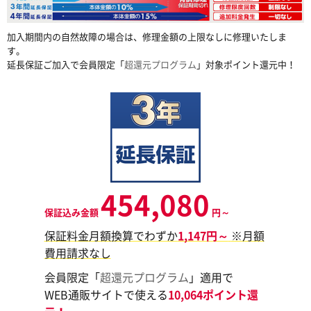
加入期間内の自然故障の場合は、修理金額の上限なしに修理いたしま
す。
延長保証ご加入で会員限定「
超還元プログラム
」対象ポイント還元中！
454,080
保証込み金額
円～
保証料金月額換算でわずか
1,147円～
※月額
費用請求なし
会員限定「
超還元プログラム
」適用で
WEB通販サイトで使える
10,064ポイント還