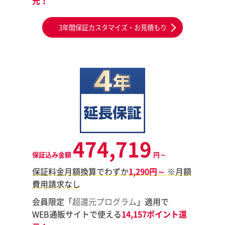
元！
3年間保証カスタマイズ・お見積もり
474,719
保証込み金額
円～
保証料金月額換算でわずか
1,290円～
※月額
費用請求なし
会員限定「
超還元プログラム
」適用で
WEB通販サイトで使える
14,157ポイント還