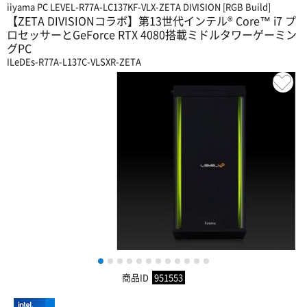
iiyama PC LEVEL-R77A-LC137KF-VLX-ZETA DIVISION [RGB Build]
【ZETA DIVISIONコラボ】第13世代インテル® Core™ i7 プ
ロセッサーとGeForce RTX 4080搭載ミドルタワーゲーミン
グPC
ILeDEs-R77A-L137C-VLSXR-ZETA
1
2
3
4
5
6
7
8
9
10
11
12
商品ID
951553