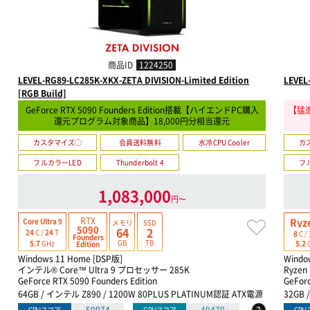
商品ID
1224250
LEVEL-RG89-LC285K-XKX-ZETA DIVISION-Limited Edition
LEVEL
[RGB Build]
GeForce RTX 5090 Founders Edition搭載【ハイエンドPC購入
【猛進
還元プログラム対象商品】18,000円分相当還元
カスタマイズ○
会員送料無料
水冷CPU Cooler
カ
フルカラーLED
Thunderbolt 4
フ
1,083,000
円〜
RTX
Ryz
Core Ultra 9
メモリ
SSD
5090
64
2
24
C /
24
T
8
C /
Founders
GB
TB
5.7
GHz
5.2
Edition
Windows 11 Home [DSP版]
Windo
インテル® Core™ Ultra 9 プロセッサー 285K
Ryzen
GeForce RTX 5090 Founders Edition
GeFor
64GB / インテル Z890 / 1200W 80PLUS PLATINUM認証 ATX電源
32GB 
CPUスコア
GPUスコア
CP