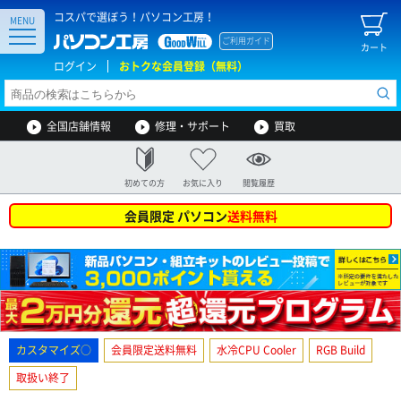
コスパで選ぼう！パソコン工房！
MENU
ご利用ガイド
カート
ログイン
おトクな会員登録（無料）
全国店舗情報
修理・サポート
買取
初めての方
お気に入り
閲覧履歴
会員限定 パソコン
送料無料
カスタマイズ○
会員限定送料無料
水冷CPU Cooler
RGB Build
取扱い終了