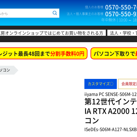
0570-550-7
個人のお客様
0570-550-9
法人・個人事業主のお客様
年中無休 ( 10:00 ～ 18:
工房オンラインショップではじめてお買い物をされる方
法人・学校・
レジット最長48回まで
分割手数料0円
パソコン下取りで
ソコン
カスタマイズ○
会員限定
iiyama PC SENSE-S06M-1
第12世代インテル
IA RTX A2
コン
ISeDEs-S06M-A127-NLSXB