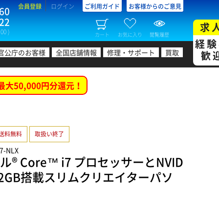
会員登録
ログイン
ご利用ガイド
お客様からのご意見
60
22
求
00 )
カート
お気に入り
閲覧履歴
経験
官公庁のお客様
全国店舗情報
修理・サポート
買取
歓
最大50,000円分還元！
送料無料
取扱い終了
27-NLX
® Core™ i7 プロセッサーとNVID
000 12GB搭載スリムクリエイターパソ