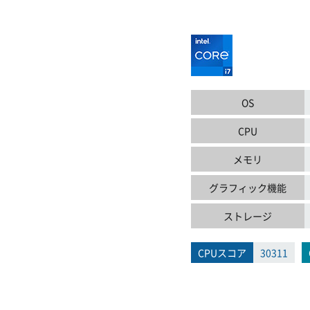
OS
CPU
メモリ
グラフィック機能
ストレージ
CPUスコア
30311