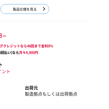
製品仕様を見る
円～
グクレジットなら48回まで金利0%
8
回払い)なら
月々
4,900
円
ト
ポイント
出荷元
製造拠点もしくは出荷拠点