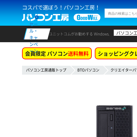
コスパで選ぼう！パソコン工房！
セー
ル・
パソコン
ユニットコムがお勧めする Windows.
キャ
ンペ
ーン
会員限定 パソコン
送料無料
ショッピングク
パソコン工房通販トップ
BTOパソコン
クリエイターパ