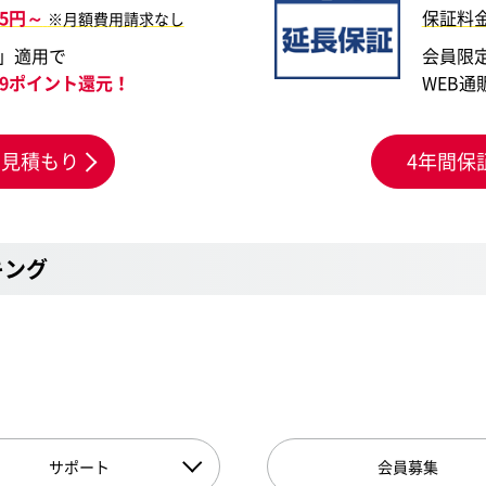
55円～
保証料
※月額費用請求なし
」適用で
会員限
179ポイント還元！
WEB通
お見積もり
4年間保
キング
サポート
会員募集