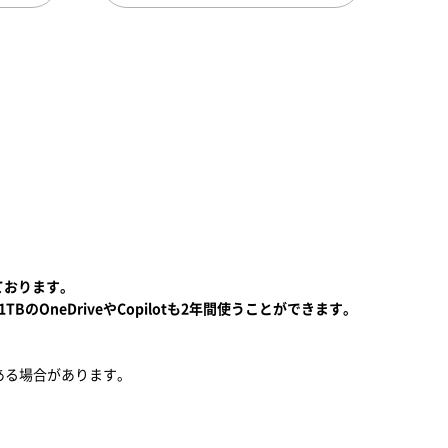
しております。
るほか、1TBのOneDriveやCopilotも2年間使うことができます。
ある場合があります。