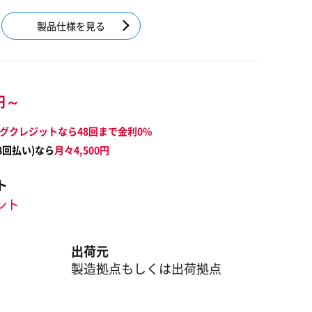
製品仕様を見る
円～
グクレジットなら48回まで金利0%
8
回払い)なら
月々
4,500
円
ト
イント
出荷元
製造拠点もしくは出荷拠点