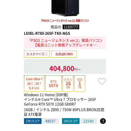
商品ID
1169777
LEVEL-R789-265F-TKX-NGS
『PSO2 ニュージェネシス ver.2』推奨パソコン
【電源ユニット無償アップグレードキ…
カスタマイズ○
会員送料無料
404,800
円〜
Core Ultra 7
メモリ
SSD
RTX
16
1
20
C /
20
T
5070
GB
TB
5.3
GHz
Windows 11 Home [DSP版]
インテル® Core™ Ultra 7 プロセッサー 265F
GeForce RTX 5070 12GB GDDR7
16GB / インテル Z890 / 750W 80PLUS BRONZE認
証 ATX電源
?
48037
22540
CPUスコア
GPUスコア