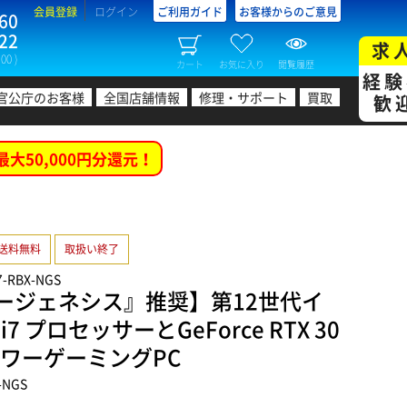
会員登録
ログイン
ご利用ガイド
お客様からのご意見
60
22
求
00 )
カート
お気に入り
閲覧履歴
経験
官公庁のお客様
全国店舗情報
修理・サポート
買取
歓
最大50,000円分還元！
送料無料
取扱い終了
7-RBX-NGS
ュージェネシス』推奨】第12世代イ
i7 プロセッサーとGeForce RTX 30
タワーゲーミングPC
-NGS