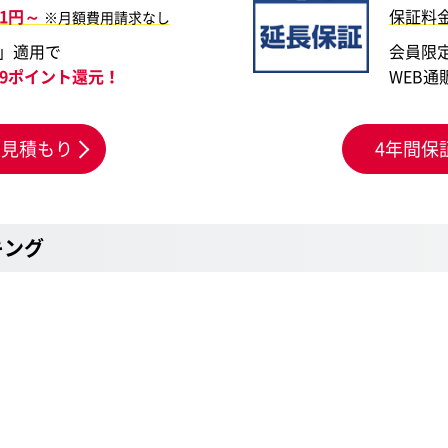
11円～
保証料
※月額費用請求なし
」適用で
会員限
099ポイント還元！
WEB通
お見積もり
4年間保
キング