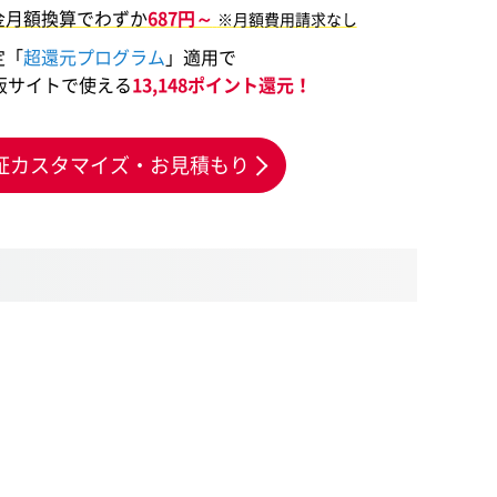
金月額換算でわずか
687円～
※月額費用請求なし
定「
超還元プログラム
」適用で
販サイトで使える
13,148ポイント還元！
証カスタマイズ・お見積もり