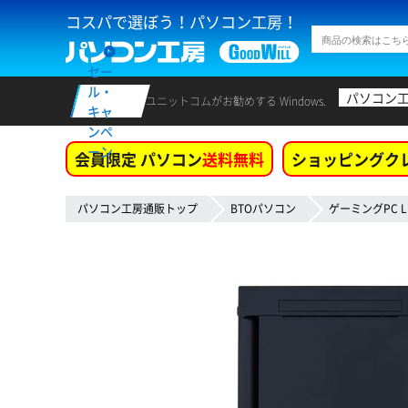
コスパで選ぼう！パソコン工房！
セー
ル・
パソコン
ユニットコムがお勧めする Windows.
キャ
ンペ
ーン
会員限定 パソコン
送料無料
ショッピングク
パソコン工房通販トップ
BTOパソコン
ゲーミングPC L