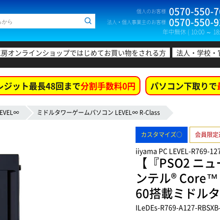
0570-550-7
個人のお客様
0570-550-9
法人・個人事業主のお客様
年中無休 ( 10:00 ～ 18:
工房オンラインショップではじめてお買い物をされる方
法人・学校・
レジット最長48回まで
分割手数料0円
パソコン下取りで
EVEL∞
ミドルタワーゲームパソコン LEVEL∞ R-Class
カスタマイズ○
会員限定
iiyama PC LEVEL-R769-12
【『PSO2 ニ
ンテル® Core™ 
60搭載ミドル
ILeDEs-R769-A127-RBSXB