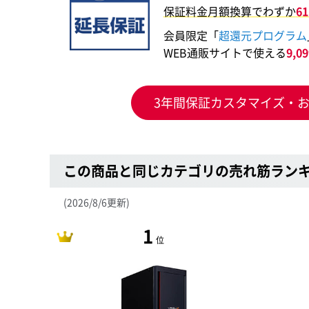
保証料金月額換算でわずか
6
会員限定「
超還元プログラム
WEB通販サイトで使える
9,
3年間保証カスタマイズ・
この商品と同じカテゴリの売れ筋ラン
(2026/8/6更新)
1
位