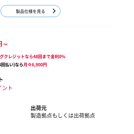
製品仕様を見る
円～
グクレジットなら48回まで金利0%
8
回払い)なら
月々
6,900
円
ト
ポイント
出荷元
製造拠点もしくは出荷拠点