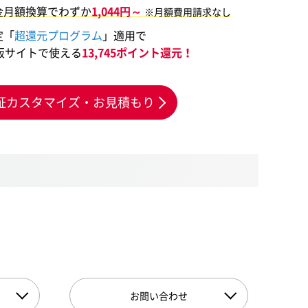
金月額換算でわずか
1,044円～
※月額費用請求なし
定「
超還元プログラム
」適用で
販サイトで使える
13,745ポイント還元！
証カスタマイズ・お見積もり
お問い合わせ