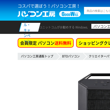
コスパで選ぼう！パソコン工房！
セー
ル・
パソコン
ユニットコムがお勧めする Windows.
キャ
ンペ
ーン
会員限定 パソコン
送料無料
ショッピングク
パソコン工房通販トップ
BTOパソコン
クリエイターパ