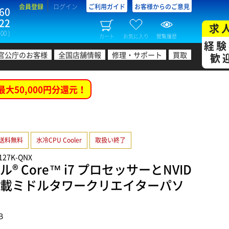
会員登録
ログイン
ご利用ガイド
お客様からのご意見
60
22
求
00 )
カート
お気に入り
閲覧履歴
経験
官公庁のお客様
全国店舗情報
修理・サポート
買取
歓
最大50,000円分還元！
送料無料
水冷CPU Cooler
取扱い終了
C127K-QNX
® Core™ i7 プロセッサーとNVID
000搭載ミドルタワークリエイターパソ
B