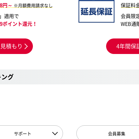
28円～
保証料
※月額費用請求なし
」適用で
会員限
669ポイント還元！
WEB通
お見積もり
4年間保
キング
サポート
会員募集