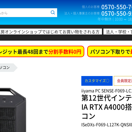
0570-550-7
個人のお客様
0570-550-9
法人・個人事業主のお客様
年中無休 ( 10:00 ～ 18:
工房オンラインショップではじめてお買い物をされる方
法人・学校・
レジット最長48回まで
分割手数料0円
パソコン下取りで
ソコン
カスタマイズ○
会員限定
iiyama PC SENSE-F069-L
第12世代インテル
IA RTX A4
コン
ISeDXs-F069-L127K-QNSX