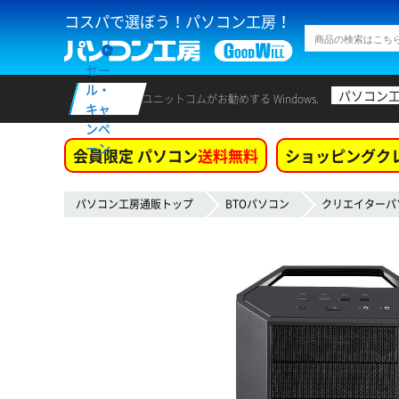
コスパで選ぼう！パソコン工房！
セー
ル・
パソコン
ユニットコムがお勧めする Windows.
キャ
ンペ
ーン
会員限定 パソコン
送料無料
ショッピングク
パソコン工房通販トップ
BTOパソコン
クリエイターパ