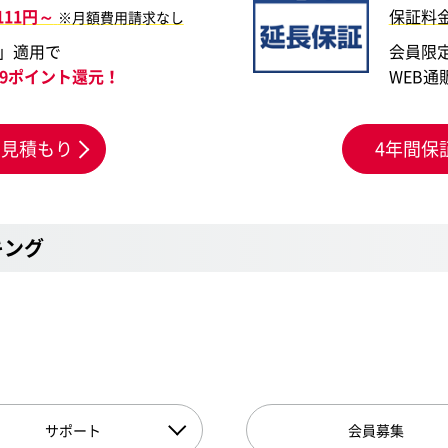
,111円～
保証料
※月額費用請求なし
」適用で
会員限
999ポイント還元！
WEB通
お見積もり
4年間保
キング
サポート
会員募集