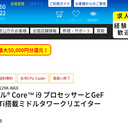
会員登録
ログイン
ご利用ガイド
お客様からのご意見
60
22
求
00 )
カート
お気に入り
閲覧履歴
経験
官公庁のお客様
全国店舗情報
修理・サポート
買取
歓
最大50,000円分還元！
送料無料
水冷CPU Cooler
取扱い終了
C129K-WAX
® Core™ i9 プロセッサーとGeF
3080 Ti搭載ミドルタワークリエイター
B