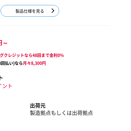
製品仕様を見る
円～
グクレジットなら48回まで金利0%
8
回払い)なら
月々
8,300
円
ト
ポイント
出荷元
製造拠点もしくは出荷拠点