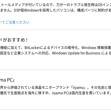
インストールメディアが付いているので、万が一のトラブル発生時はOSイ
せん。DSP版Windowsを採用したパソコンは、構成パーツに制約があ
ついてご注意ください
ードがおすすめ !
Homeの機能に加えて、BitLockerによるデバイスの暗号化、Windows 情報保護
ど企業システムへの対応、Windows Update for Busines
a PC」
界から評価されている液晶モニターブランド「iiyama」。その名前
先で生産拠点を海外に移す中、iiyama PCは国内生産を貫いています