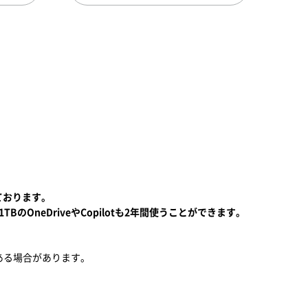
しております。
るほか、1TBのOneDriveやCopilotも2年間使うことができます。
ある場合があります。