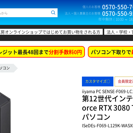
0570-550-7
個人のお客様
0570-550-9
法人・個人事業主のお客様
年中無休 ( 10:00 ～ 18:
工房オンラインショップではじめてお買い物をされる方
法人・学校・
レジット最長48回まで
分割手数料0円
パソコン下取りで
ソコン
カスタマイズ○
会員限定
iiyama PC SENSE-F069-L
第12世代インテル
orce RTX 
パソコン
ISeDEs-F069-L129K-WASX