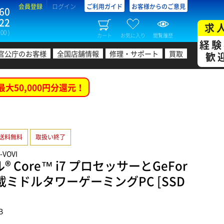
会員登録
ログイン
ご利用ガイド
お客様からのご意見
60
22
求
00 )
カート
お気に入り
閲覧履歴
経験
官公庁のお客様
全国店舗情報
修理・サポート
買取
歓
最大50,000円分還元！
送料無料
取扱い終了
-VOVI
 Core™ i7 プロセッサーとGeFor
80搭載ミドルタワーゲーミングPC [SSD
B