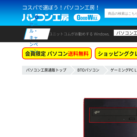
コスパで選ぼう！パソコン工房！
セー
ル・
パソコン
ユニットコムがお勧めする Windows.
キャ
ンペ
ーン
会員限定 パソコン
送料無料
ショッピングク
パソコン工房通販トップ
BTOパソコン
ゲーミングPC L