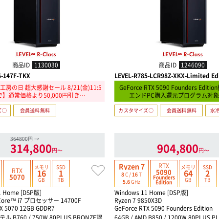
商品ID
1130030
商品ID
1246090
6-147F-TKX
LEVEL-R785-LCR98Z-XKX-Limited Ed
房の日 超大感謝セール 8/21(金)11:5
GeForce RTX 5090 Founders Edi
で】通常価格より50,000円引き…
エンドPC購入還元プログラム対
ズ○
会員送料無料
カスタマイズ○
会員送料無料
水冷
364800円
→
314,800
904,800
円〜
円〜
RTX
Ryzen 7
メモリ
SSD
メモリ
SSD
RTX
5090
16
1
64
2
8
C /
16
T
5070
Founders
GB
TB
GB
TB
5.6
GHz
Edition
1 Home [DSP版]
Windows 11 Home [DSP版]
ore™ i7 プロセッサー 14700F
Ryzen 7 9850X3D
X 5070 12GB GDDR7
GeForce RTX 5090 Founders Edition
テル B760 / 750W 80PLUS BRONZE認
64GB / AMD B850 / 1200W 80PLUS 