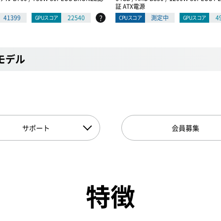
証 ATX電源
?
41399
22540
測定中
4
GPUスコア
CPUスコア
GPUスコア
Dモデル
サポート
会員募集
特徴