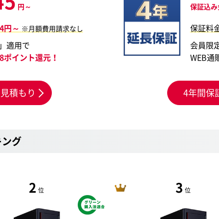
45
円～
保証込み
94円～
保証料
※月額費用請求なし
」適用で
会員限
248ポイント還元！
WEB通
お見積もり
4年間保
キング
2
3
位
位