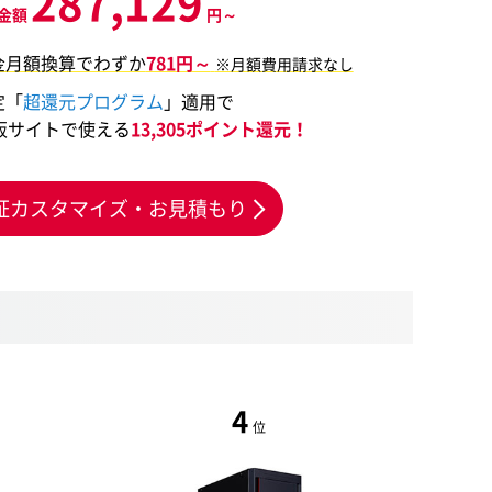
287,129
金額
円～
金月額換算でわずか
781円～
※月額費用請求なし
定「
超還元プログラム
」適用で
販サイトで使える
13,305ポイント還元！
証カスタマイズ・お見積もり
4
位