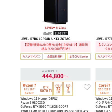
商品ID
1161937
LEVEL-R7B6-LCR98D-UK1X-ZOTAC
LEVEL-R77
【猛進!怒涛のAMD祭 9/4(金)10:59まで】通常価
【パソコン工
格より20,000円引き!
9ま
カスタマイズ○
会員送料無料
水冷CPU Cooler
カスタマイ
464800円
→
444,800
円〜
Ryzen 7
Core i7
メモリ
SSD
RTX
32
2
8
C /
16
T
20
C /
28
T
5070 Ti
GB
TB
5.2
GHz
5.4
GHz
Windows 11 Home [DSP版]
Windows 1
Ryzen 7 9800X3D
インテル® C
GeForce RTX 5070 Ti 16GB GDDR7
GeForce RT
32GB / AMD B650 / 850W 80PLUS GOLD認証 ATX
16GB / イン