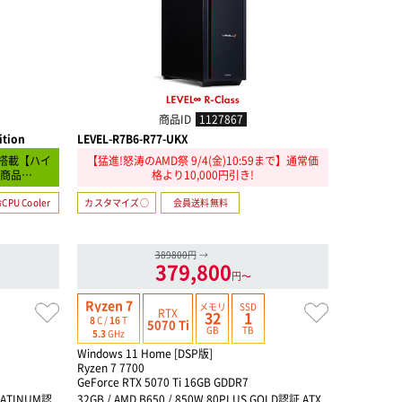
商品ID
1127867
ition
LEVEL-R7B6-R77-UKX
LEVEL-R78
tion搭載【ハイ
【猛進!怒涛のAMD祭 9/4(金)10:59まで】通常価
【猛進!怒
象商品…
格より10,000円引き!
CPU Cooler
カスタマイズ○
会員送料無料
カスタマイ
389800円
→
379,800
円〜
Ryzen 7
Ryzen 7
メモリ
SSD
RTX
32
1
8
C /
16
T
8
C /
16
T
5070 Ti
GB
TB
5.3
GHz
5.5
GHz
Windows 11 Home [DSP版]
Windows 1
Ryzen 7 7700
Ryzen 7 9
GeForce RTX 5070 Ti 16GB GDDR7
GeForce RT
PLATINUM認
32GB / AMD B650 / 850W 80PLUS GOLD認証 ATX
16GB / AM