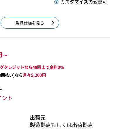
カスタマイズの変更可
製品仕様を見る
円～
グクレジットなら48回まで金利0%
8
回払い)なら
月々
5,200
円
ト
ポイント
出荷元
製造拠点もしくは出荷拠点