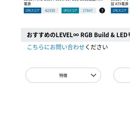
電源
証 ATX電源
?
42335
27647
CPUスコア
GPUスコア
CPUスコア
おすすめのLEVEL∞ RGB Build & LE
こちらにお問い合わせ
ください
特徴