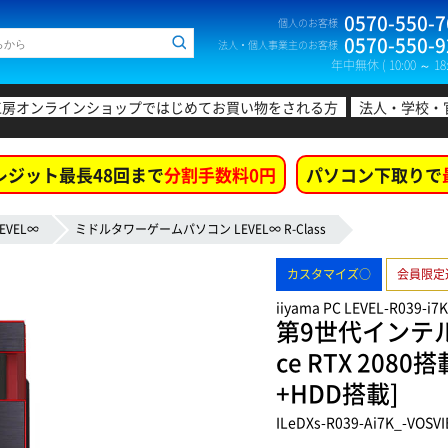
0570-550-7
個人のお客様
0570-550-9
法人・個人事業主のお客様
年中無休 ( 10:00 ～ 18:
工房オンラインショップではじめてお買い物をされる方
法人・学校・
レジット最長48回まで
分割手数料0円
パソコン下取りで
EVEL∞
ミドルタワーゲームパソコン LEVEL∞ R-Class
カスタマイズ○
会員限定
iiyama PC LEVEL-R039-i7K
第9世代インテル®
ce RTX 20
+HDD搭載]
ILeDXs-R039-Ai7K_-VOSVI