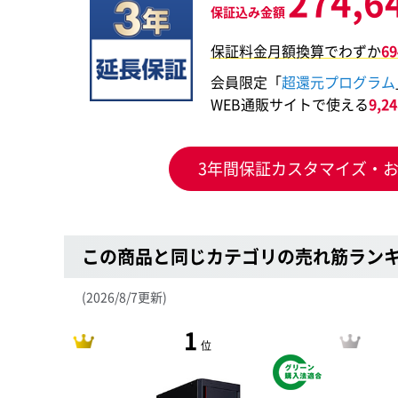
274,6
保証込み金額
保証料金月額換算でわずか
6
会員限定「
超還元プログラム
WEB通販サイトで使える
9,
3年間保証カスタマイズ・
この商品と同じカテゴリの売れ筋ラン
(2026/8/7更新)
1
位