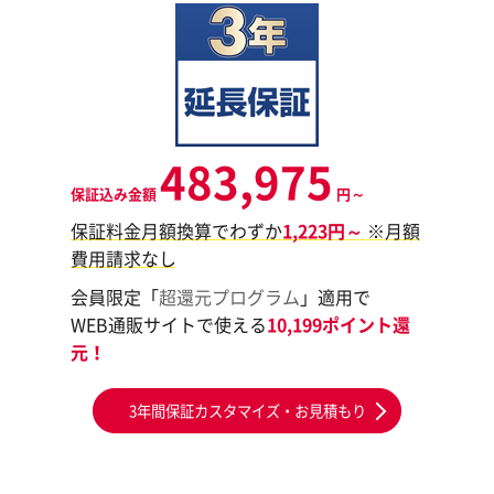
483,975
保証込み金額
円～
保証料金月額換算でわずか
1,223円～
※月額
費用請求なし
会員限定「
超還元プログラム
」適用で
WEB通販サイトで使える
10,199ポイント還
元！
3年間保証カスタマイズ・お見積もり