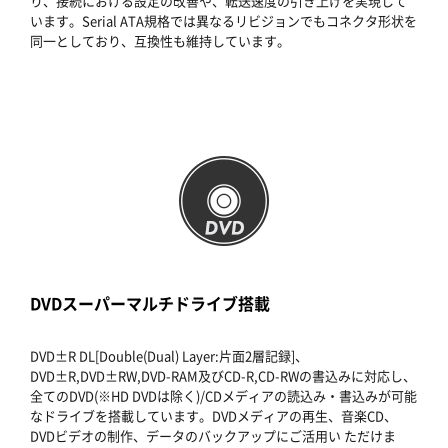
り、接続における設定の改善や、転送速度の引き上げを実現して
います。Serial ATA規格では異なるリビジョンでもコネクタ形状を
同一としており、互換性も維持しています。
DVDスーパーマルチドライブ搭載
DVD±R DL[Double(Dual) Layer:片面2層記録]、
DVD±R,DVD±RW,DVD-RAM及びCD-R,CD-RWの書込みに対応し、
全てのDVD(※HD DVDは除く)/CDメディアの読込み・書込みが可能
なドライブを搭載しています。DVDメディアの再生、音楽CD、
DVDビデオの制作、データのバックアップにご活用い ただけま