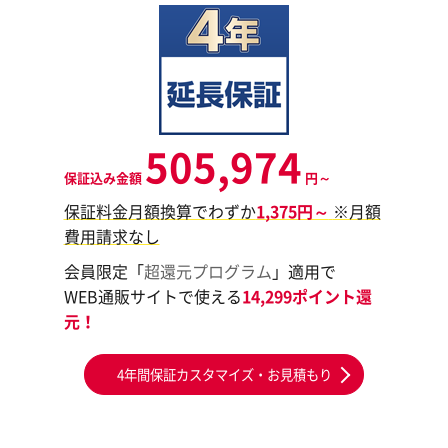
505,974
保証込み金額
円～
保証料金月額換算でわずか
1,375円～
※月額
費用請求なし
会員限定「
超還元プログラム
」適用で
WEB通販サイトで使える
14,299ポイント還
元！
4年間保証カスタマイズ・お見積もり