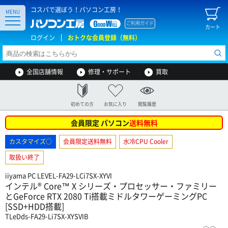
コスパで選ぼう！パソコン工房！
MENU
ご利用ガイド
カート
ログイン
おトクな会員登録（無料）
全国店舗情報
修理・サポート
買取
初めての方
お気に入り
閲覧履歴
会員限定 パソコン
送料無料
カスタマイズ○
会員限定送料無料
水冷CPU Cooler
取扱い終了
iiyama PC LEVEL-FA29-LCi7SX-XYVI
インテル® Core™ X シリーズ・プロセッサー・ファミリー
とGeForce RTX 2080 Ti搭載ミドルタワーゲーミングPC
[SSD+HDD搭載]
TLeDds-FA29-Li7SX-XYSVIB