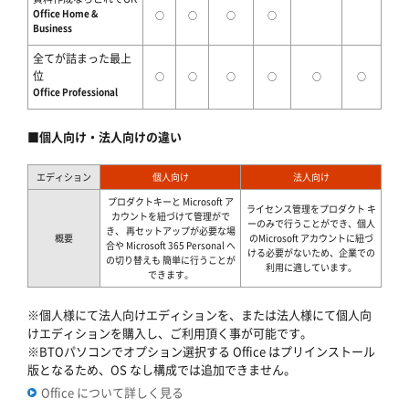
Office Home &
○
○
○
○
Business
全てが詰まった最上
位
○
○
○
○
○
○
Office Professional
■個人向け・法人向けの違い
エディション
個人向け
法人向け
プロダクトキーと Microsoft ア
ライセンス管理をプロダクト キ
カウントを紐づけて管理がで
ーのみで行うことができ、個人
き、 再セットアップが必要な場
概要
のMicrosoft アカウントに紐づ
合や Microsoft 365 Personal へ
ける必要がないため、企業での
の切り替えも 簡単に行うことが
利用に適しています。
できます。
※個人様にて法人向けエディションを、または法人様にて個人向
けエディションを購入し、ご利用頂く事が可能です。
※BTOパソコンでオプション選択する Office はプリインストール
版となるため、OS なし構成では追加できません。
Office について詳しく見る