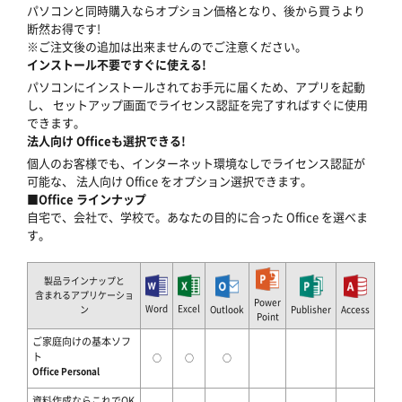
パソコンと同時購入ならオプション価格となり、後から買うより
断然お得です!
※ご注文後の追加は出来ませんのでご注意ください。
インストール不要ですぐに使える!
パソコンにインストールされてお手元に届くため、アプリを起動
し、 セットアップ画面でライセンス認証を完了すればすぐに使用
できます。
法人向け Officeも選択できる!
個人のお客様でも、インターネット環境なしでライセンス認証が
可能な、 法人向け Office をオプション選択できます。
■Office ラインナップ
自宅で、会社で、学校で。あなたの目的に合った Office を選べま
す。
製品ラインナップと
含まれるアプリケーショ
Power
Word
Excel
ン
Outlook
Publisher
Access
Point
ご家庭向けの基本ソフ
ト
○
○
○
Office Personal
資料作成ならこれでOK