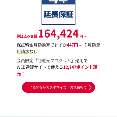
164,424
保証込み金額
円～
保証料金月額換算でわずか
447円～
※月額費
用請求なし
会員限定「
超還元プログラム
」適用で
WEB通販サイトで使える
12,747ポイント還
元！
4年間保証カスタマイズ・お見積もり