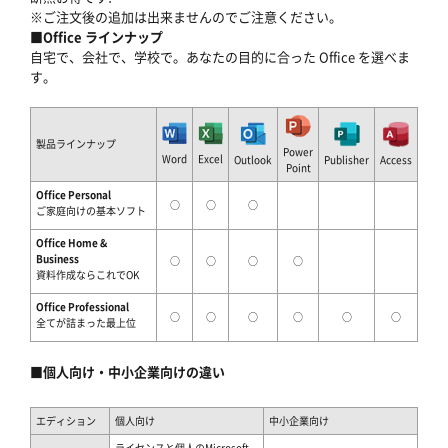
※ご注文後の追加は出来ませんのでご注意ください。
■Office ラインナップ
自宅で、会社で、学校で。あなたの目的に合った Office を選べま
す。
製品ラインナップ
Power
Word
Excel
Outlook
Publisher
Access
Point
Office Personal
○
○
○
ご家庭向けの基本ソフト
Office Home &
Business
○
○
○
○
資料作成ならこれでOK
Office Professional
○
○
○
○
○
○
全てが詰まった最上位
■個人向け・中小企業向けの違い
エディション
個人向け
中小企業向け
ライセンスと個人のMicrosoft