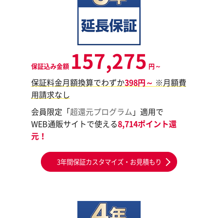
157,275
保証込み金額
円～
保証料金月額換算でわずか
398円～
※月額費
用請求なし
会員限定「
超還元プログラム
」適用で
WEB通販サイトで使える
8,714ポイント還
元！
3年間保証カスタマイズ・お見積もり