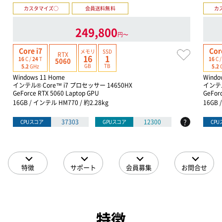
カスタマイズ○
会員送料無料
カ
249,800
円〜
Core i7
Cor
メモリ
SSD
RTX
16
1
16
C /
24
T
16
C 
5060
GB
TB
5.2
GHz
5.2
Windows 11 Home
Windo
インテル® Core™ i7 プロセッサー 14650HX
インテル
GeForce RTX 5060 Laptop GPU
GeFor
16GB / インテル HM770 / 約2.28kg
16GB 
?
37303
12300
CPUスコア
GPUスコア
CP
特徴
サポート
会員募集
お問合せ
特徴