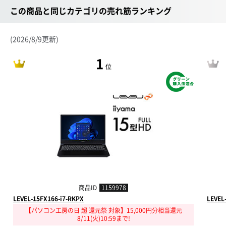
この商品と同じカテゴリの売れ筋ランキング
(2026/8/9更新)
1
位
商品ID
1159978
LEVEL-15FX166-i7-RKPX
LEVEL
【パソコン工房の日 超 還元祭 対象】15,000円分相当還元
8/11(火)10:59まで!