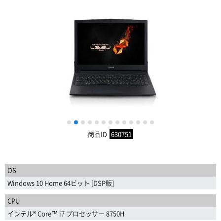
1
2
3
4
5
6
7
8
9
10
11
12
13
商品ID
630751
OS
Windows 10 Home 64ビット [DSP版]
CPU
インテル® Core™ i7 プロセッサー 8750H