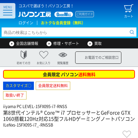
コスパで選ぼう！パソコン工房！
MENU
ご利用ガイド
カート
ログイン
おトクな会員登録（無料）
全国店舗情報
修理・サポート
買取
お電話でのご相談窓口
初めての方
お気に入り
閲覧履歴
会員限定 パソコン
送料無料
カスタマイズ○
会員限定送料無料
取扱い終了
iiyama PC LEVEL-15FX095-i7-RNSS
第8世代インテル® Core™ i7 プロセッサーとGeForce GTX
1060搭載120Hz対応15型フルHDゲーミングノートパソコン
ILeNxs-15FX095-i7_-RNSSB