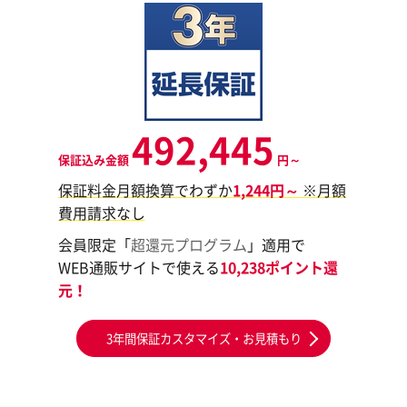
492,445
保証込み金額
円～
保証料金月額換算でわずか
1,244円～
※月額
費用請求なし
会員限定「
超還元プログラム
」適用で
WEB通販サイトで使える
10,238ポイント還
元！
3年間保証カスタマイズ・お見積もり