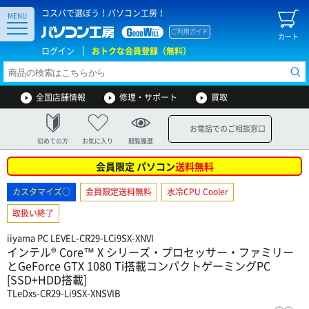
コスパで選ぼう！パソコン工房！
MENU
ご利用ガイド
カート
ログイン
おトクな会員登録（無料）
全国店舗情報
修理・サポート
買取
お電話でのご相談窓口
初めての方
お気に入り
閲覧履歴
会員限定 パソコン
送料無料
カスタマイズ○
会員限定送料無料
水冷CPU Cooler
取扱い終了
iiyama PC LEVEL-CR29-LCi9SX-XNVI
インテル® Core™ X シリーズ・プロセッサー・ファミリー
とGeForce GTX 1080 Ti搭載コンパクトゲーミングPC
[SSD+HDD搭載]
TLeDxs-CR29-Li9SX-XNSVIB