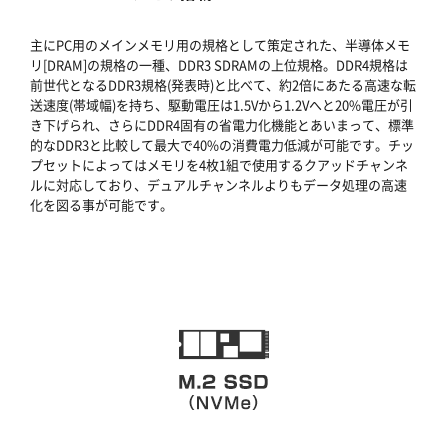
主にPC用のメインメモリ用の規格として策定された、半導体メモ
リ[DRAM]の規格の一種、DDR3 SDRAMの上位規格。DDR4規格は
前世代となるDDR3規格(発表時)と比べて、約2倍にあたる高速な転
送速度(帯域幅)を持ち、駆動電圧は1.5Vから1.2Vへと20%電圧が引
き下げられ、さらにDDR4固有の省電力化機能とあいまって、標準
的なDDR3と比較して最大で40%の消費電力低減が可能です。チッ
プセットによってはメモリを4枚1組で使用するクアッドチャンネ
ルに対応しており、デュアルチャンネルよりもデータ処理の高速
化を図る事が可能です。