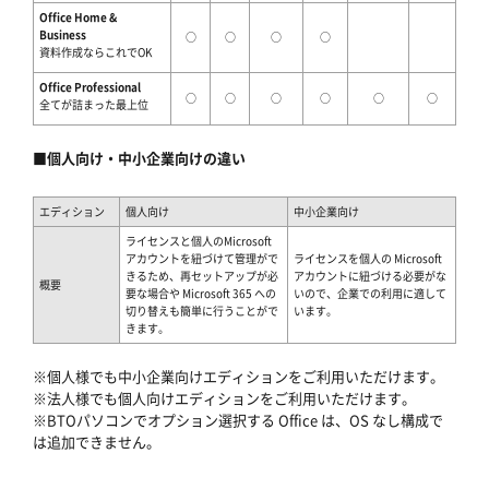
Office Home &
Business
○
○
○
○
資料作成ならこれでOK
Office Professional
○
○
○
○
○
○
全てが詰まった最上位
■個人向け・中小企業向けの違い
エディション
個人向け
中小企業向け
ライセンスと個人のMicrosoft
アカウントを紐づけて管理がで
ライセンスを個人の Microsoft
きるため、再セットアップが必
アカウントに紐づける必要がな
概要
要な場合や Microsoft 365 への
いので、企業での利用に適して
切り替えも簡単に行うことがで
います。
きます。
※個人様でも中小企業向けエディションをご利用いただけます。
※法人様でも個人向けエディションをご利用いただけます。
※BTOパソコンでオプション選択する Office は、OS なし構成で
は追加できません。