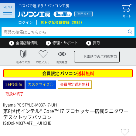
コスパで選ぼう！パソコン工房！
MENU
ご利用ガイド
カート
ログイン
おトクな会員登録（無料）
全国店舗情報
修理・サポート
買取
お電話でのご相談窓口
初めての方
お気に入り
閲覧履歴
会員限定 パソコン
送料無料
2日後出荷
カスタマイズ○
会員限定送料無料
取扱い終了
iiyama PC STYLE-M037-i7-UH
第8世代インテル® Core™ i7 プロセッサー搭載ミニタワー
デスクトップパソコン
IStDxi-M037-Ai7__-UHCHB