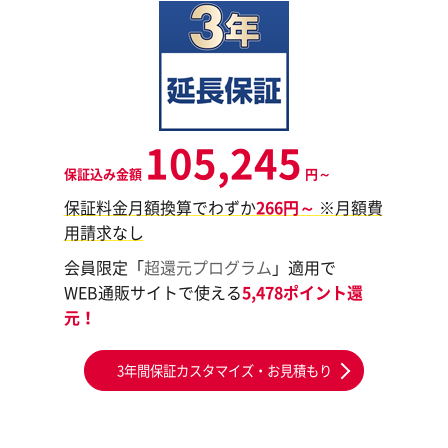
105,245
保証込み金額
円～
保証料金月額換算でわずか
266円～
※月額費
用請求なし
会員限定「
超還元プログラム
」適用で
WEB通販サイトで使える
5,478ポイント還
元！
3年間保証カスタマイズ・お見積もり