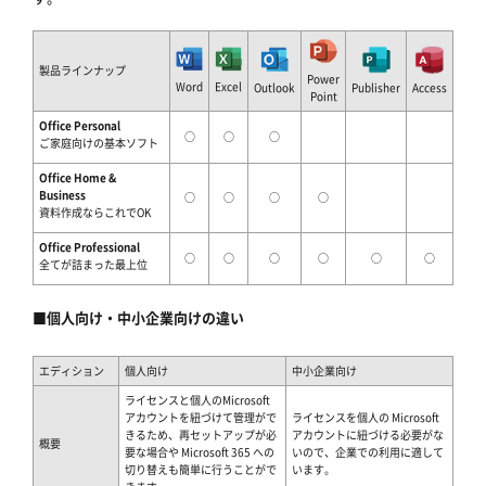
製品ラインナップ
Power
Word
Excel
Outlook
Publisher
Access
Point
Office Personal
○
○
○
ご家庭向けの基本ソフト
Office Home &
Business
○
○
○
○
資料作成ならこれでOK
Office Professional
○
○
○
○
○
○
全てが詰まった最上位
■個人向け・中小企業向けの違い
エディション
個人向け
中小企業向け
ライセンスと個人のMicrosoft
アカウントを紐づけて管理がで
ライセンスを個人の Microsoft
きるため、再セットアップが必
アカウントに紐づける必要がな
概要
要な場合や Microsoft 365 への
いので、企業での利用に適して
切り替えも簡単に行うことがで
います。