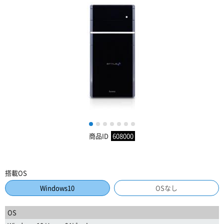
1
2
3
4
5
6
7
商品ID
608000
搭載OS
Windows10
OSなし
OS