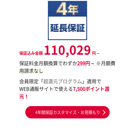
110,029
保証込み金額
円～
保証料金月額換算でわずか
299円～
※月額費
用請求なし
会員限定「
超還元プログラム
」適用で
WEB通販サイトで使える
7,500ポイント還
元！
4年間保証カスタマイズ・お見積もり