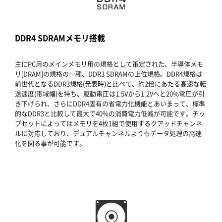
DDR4 SDRAMメモリ搭載
主にPC用のメインメモリ用の規格として策定された、半導体メモ
リ[DRAM]の規格の一種、DDR3 SDRAMの上位規格。DDR4規格は
前世代となるDDR3規格(発表時)と比べて、約2倍にあたる高速な転
送速度(帯域幅)を持ち、駆動電圧は1.5Vから1.2Vへと20%電圧が引
き下げられ、さらにDDR4固有の省電力化機能とあいまって、標準
的なDDR3と比較して最大で40%の消費電力低減が可能です。チッ
プセットによってはメモリを4枚1組で使用するクアッドチャンネ
ルに対応しており、デュアルチャンネルよりもデータ処理の高速
化を図る事が可能です。