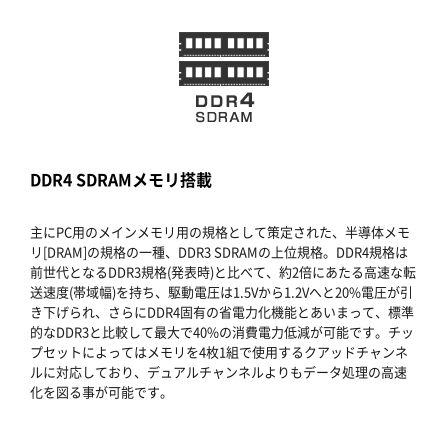
DDR4 SDRAMメモリ搭載
主にPC用のメインメモリ用の規格として策定された、半導体メモ
リ[DRAM]の規格の一種、DDR3 SDRAMの上位規格。DDR4規格は
前世代となるDDR3規格(発表時)と比べて、約2倍にあたる高速な転
送速度(帯域幅)を持ち、駆動電圧は1.5Vから1.2Vへと20%電圧が引
き下げられ、さらにDDR4固有の省電力化機能とあいまって、標準
的なDDR3と比較して最大で40%の消費電力低減が可能です。チッ
プセットによってはメモリを4枚1組で使用するクアッドチャンネ
ルに対応しており、デュアルチャンネルよりもデータ処理の高速
化を図る事が可能です。