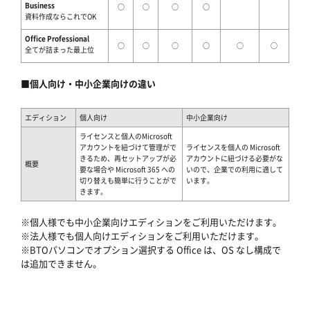
Business
○
○
○
○
資料作成ならこれでOK
Office Professional
○
○
○
○
○
○
全てが詰まった最上位
■個人向け・中小企業向けの違い
エディション
個人向け
中小企業向け
ライセンスと個人のMicrosoft
アカウントを紐づけて管理がで
ライセンスを個人の Microsoft
きるため、再セットアップが必
アカウントに紐づける必要がな
概要
要な場合や Microsoft 365 への
いので、企業での利用に適して
切り替えも簡単に行うことがで
います。
きます。
※個人様でも中小企業向けエディションをご利用いただけます。
※法人様でも個人向けエディションをご利用いただけます。
※BTOパソコンでオプション選択する Office は、OS なし構成で
は追加できません。