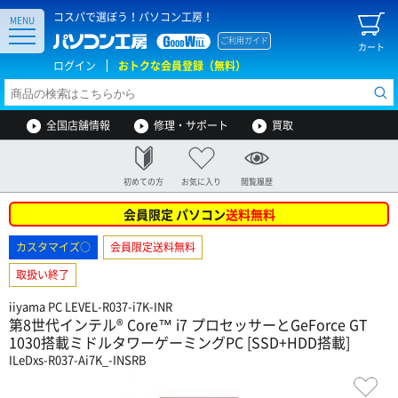
コスパで選ぼう！パソコン工房！
MENU
ご利用ガイド
カート
ログイン
おトクな会員登録（無料）
全国店舗情報
修理・サポート
買取
初めての方
お気に入り
閲覧履歴
会員限定 パソコン
送料無料
カスタマイズ○
会員限定送料無料
取扱い終了
iiyama PC LEVEL-R037-i7K-INR
第8世代インテル® Core™ i7 プロセッサーとGeForce GT
1030搭載ミドルタワーゲーミングPC [SSD+HDD搭載]
ILeDxs-R037-Ai7K_-INSRB