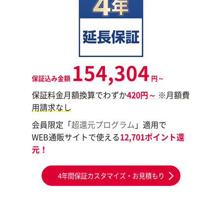
154,304
保証込み金額
円～
保証料金月額換算でわずか
420円～
※月額費
用請求なし
会員限定「
超還元プログラム
」適用で
WEB通販サイトで使える
12,701ポイント還
元！
4年間保証カスタマイズ・お見積もり