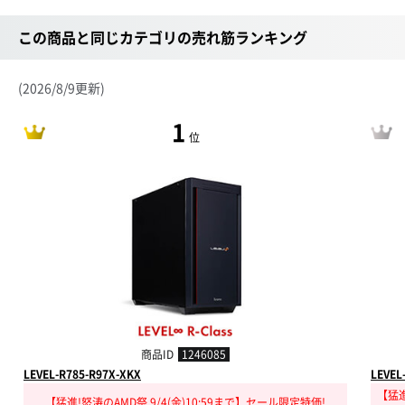
この商品と同じカテゴリの売れ筋ランキング
(2026/8/9更新)
1
位
商品ID
1246085
LEVEL-R785-R97X-XKX
LEVEL
【猛進
【猛進!怒涛のAMD祭 9/4(金)10:59まで】セール限定特価!