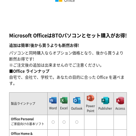
Microsoft OfficeはBTOパソコンとセット購入がお得!
追加は簡単!後から買うよりも断然お得!
パソコンと同時購入ならオプション価格となり、後から買うより
断然お得です!
※ご注文後の追加は出来ませんのでご注意ください。
■Office ラインナップ
自宅で、会社で、学校で。あなたの目的に合った Office を選べま
す。
製品ラインナップ
Power
Word
Excel
Outlook
Publisher
Access
Point
Office Personal
○
○
○
ご家庭向けの基本ソフト
Office Home &