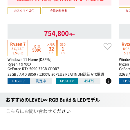
カスタマイズ○
会員送料無料
カ
754,800
円〜
Ryzen 7
Ryz
メモリ
SSD
RTX
32
1
8
C /
16
T
8
C /
5090
GB
TB
5.5
GHz
5.5
Windows 11 Home [DSP版]
Windo
Ryzen 7 9700X
Ryzen 
GeForce RTX 5090 32GB GDDR7
GeFor
32GB / AMD B850 / 1200W 80PLUS PLATINUM認証 ATX電源
32GB 
?
測定中
49479
CPUスコア
GPUスコア
CP
おすすめのLEVEL∞ RGB Build & LEDモデル
こちらにお問い合わせ
ください