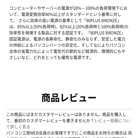
コンピューターやサーバーの電源が20%～100%の負荷環境下にお
いて、電源変換効率80%以上がスタンダードという基準に対し
て、 さらに効率の高い電源の基準として「80PLUS BRONZE」
は、85%以上(50%負荷時)、82%以上(20%負荷時と100%負荷時)の
効率性を発揮する製品に対する認証です。 「80PLUS BRONZE」
認証電源は、電源の長寿命化、静音化のみならず、安定した電力
の供給によるパソコンパーツの安定化、そしてなによりパソコン
全体の省電力化によって電気代の節約など経済的、環境的にもや
さしいなど、どれをとっても優秀な電源です。
商品レビュー
この商品にはまだカスタマーレビューはありません。商品を購入し
て、最初のカスタマーレビューを書きませんか？
レビュー投稿につい
て詳しく見る
パソコン工房WEB会員のお客様ですでにこの商品をお持ちの場合は
購