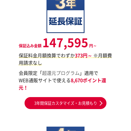
147,595
保証込み金額
円～
保証料金月額換算でわずか
373円～
※月額費
用請求なし
会員限定「
超還元プログラム
」適用で
WEB通販サイトで使える
8,670ポイント還
元！
3年間保証カスタマイズ・お見積もり